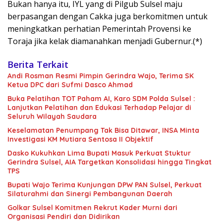
Bukan hanya itu, IYL yang di Pilgub Sulsel maju
berpasangan dengan Cakka juga berkomitmen untuk
meningkatkan perhatian Pemerintah Provensi ke
Toraja jika kelak diamanahkan menjadi Gubernur.(*)
Berita Terkait
Andi Rosman Resmi Pimpin Gerindra Wajo, Terima SK
Ketua DPC dari Sufmi Dasco Ahmad
Buka Pelatihan TOT Paham AI, Karo SDM Polda Sulsel :
Lanjutkan Pelatihan dan Edukasi Terhadap Pelajar di
Seluruh Wilayah Saudara
Keselamatan Penumpang Tak Bisa Ditawar, INSA Minta
Investigasi KM Mutiara Sentosa II Objektif
Dasko Kukuhkan Lima Bupati Masuk Perkuat Stuktur
Gerindra Sulsel, AIA Targetkan Konsolidasi hingga Tingkat
TPS
Bupati Wajo Terima Kunjungan DPW PAN Sulsel, Perkuat
Silaturahmi dan Sinergi Pembangunan Daerah
Golkar Sulsel Komitmen Rekrut Kader Murni dari
Organisasi Pendiri dan Didirikan