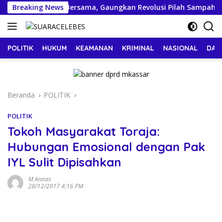
Langsung
mob Bergerak Bersama, Gaungkan Revolusi Pilah Sampah untuk
Breaking News
ke
konten
POLITIK
HUKUM
KEAMANAN
KRIMINAL
NASIONAL
DAE
Beranda
POLITIK
POLITIK
Tokoh Masyarakat Toraja:
Hubungan Emosional dengan Pak
IYL Sulit Dipisahkan
M Annas
28/12/2017 4:16 PM