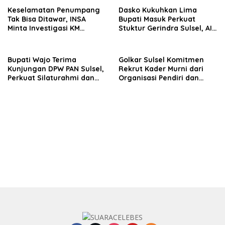
Keselamatan Penumpang
Dasko Kukuhkan Lima
Tak Bisa Ditawar, INSA
Bupati Masuk Perkuat
Minta Investigasi KM
Stuktur Gerindra Sulsel, AIA
Mutiara Sentosa II Objektif
Targetkan Konsolidasi
hingga Tingkat TPS
Bupati Wajo Terima
Golkar Sulsel Komitmen
Kunjungan DPW PAN Sulsel,
Rekrut Kader Murni dari
Perkuat Silaturahmi dan
Organisasi Pendiri dan
Sinergi Pembangunan
Didirikan
Daerah