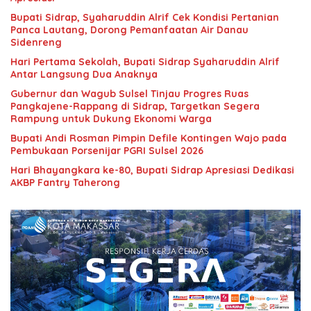
Bupati Sidrap, Syaharuddin Alrif Cek Kondisi Pertanian
Panca Lautang, Dorong Pemanfaatan Air Danau
Sidenreng
Hari Pertama Sekolah, Bupati Sidrap Syaharuddin Alrif
Antar Langsung Dua Anaknya
Gubernur dan Wagub Sulsel Tinjau Progres Ruas
Pangkajene-Rappang di Sidrap, Targetkan Segera
Rampung untuk Dukung Ekonomi Warga
Bupati Andi Rosman Pimpin Defile Kontingen Wajo pada
Pembukaan Porsenijar PGRI Sulsel 2026
Hari Bhayangkara ke-80, Bupati Sidrap Apresiasi Dedikasi
AKBP Fantry Taherong