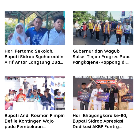
Memukau, Bupati
Pemanfaatan Air Danau
Syaharuudin Alrif Beri
Sidenreng
Apresiasi
Hari Pertama Sekolah,
Gubernur dan Wagub
Bupati Sidrap Syaharuddin
Sulsel Tinjau Progres Ruas
Alrif Antar Langsung Dua
Pangkajene-Rappang di
Anaknya
Sidrap, Targetkan Segera
Rampung untuk Dukung
Ekonomi Warga
Bupati Andi Rosman Pimpin
Hari Bhayangkara ke-80,
Defile Kontingen Wajo
Bupati Sidrap Apresiasi
pada Pembukaan
Dedikasi AKBP Fantry
Porsenijar PGRI Sulsel 2026
Taherong