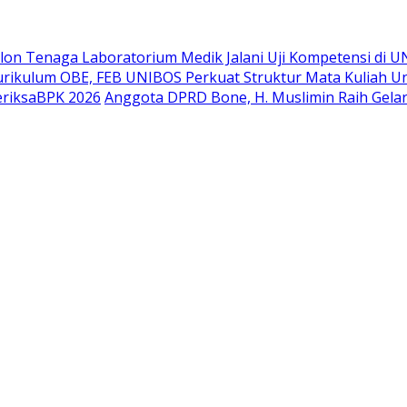
lon Tenaga Laboratorium Medik Jalani Uji Kompetensi di 
Kurikulum OBE, FEB UNIBOS Perkuat Struktur Mata Kuliah U
eriksaBPK 2026
Anggota DPRD Bone, H. Muslimin Raih Gelar 