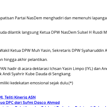
tisan Partai NasDem menghadiri dan memenuhi lapangan 
uda dilantik langsung Ketua DPW NasDem Sulsel H Rusdi M
akil Ketua DPW Muh Yasin, Sekretaris DPW Syaharuddin Alri
n hingga akhir pelantikan.
 PAN hadir di acara deklarasi Ichsan Yasin Limpo (IYL) dan
Andi Syahrir Kube Dauda di Sengkang.
iki kedekatan emosional sejak dulu.(*)
 Teliti Kinerja ASN
tua DPC dari Sufmi Dasco Ahmad