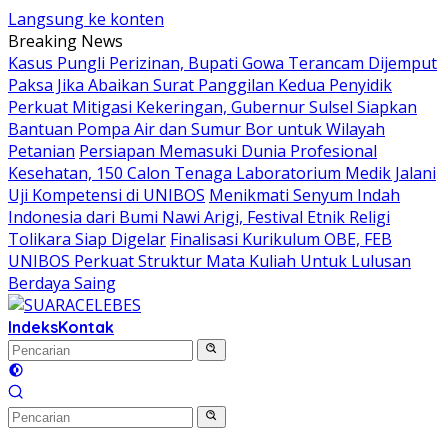
Langsung ke konten
Breaking News
Kasus Pungli Perizinan, Bupati Gowa Terancam Dijemput
Paksa Jika Abaikan Surat Panggilan Kedua Penyidik
Perkuat Mitigasi Kekeringan, Gubernur Sulsel Siapkan
Bantuan Pompa Air dan Sumur Bor untuk Wilayah
Petanian
Persiapan Memasuki Dunia Profesional
Kesehatan, 150 Calon Tenaga Laboratorium Medik Jalani
Uji Kompetensi di UNIBOS
Menikmati Senyum Indah
Indonesia dari Bumi Nawi Arigi, Festival Etnik Religi
Tolikara Siap Digelar
Finalisasi Kurikulum OBE, FEB
UNIBOS Perkuat Struktur Mata Kuliah Untuk Lulusan
Berdaya Saing
Indeks
Kontak