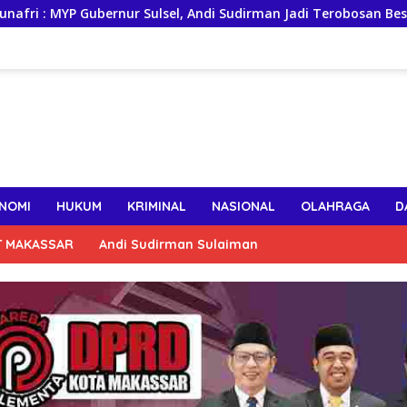
ernur Sulsel, Andi Sudirman Jadi Terobosan Besar Perkuat Konek
NOMI
HUKUM
KRIMINAL
NASIONAL
OLAHRAGA
D
T MAKASSAR
Andi Sudirman Sulaiman