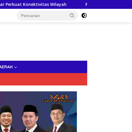
tivitas Wilayah
Festival Etnik Religi 2026, Willem W
AERAH