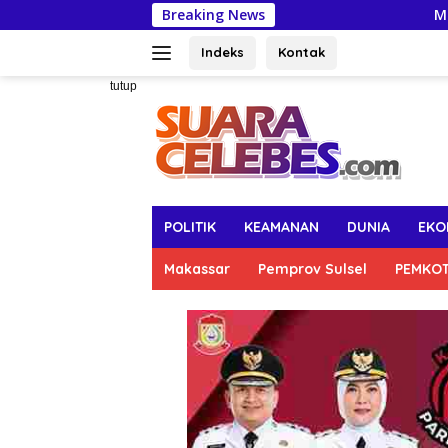
Langsung
Breaking News
Munafri : MYP Gub
ke
konten
Indeks
Kontak
tutup
POLITIK
KEAMANAN
DUNIA
EKO
Makassar
Pemprov Sulsel
PEMKO