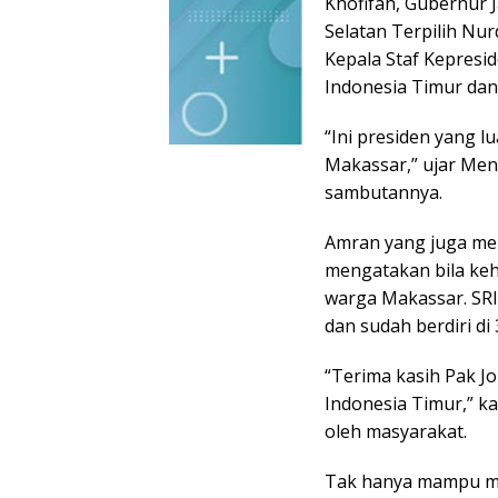
Khofifah, Gubernur 
Selatan Terpilih Nu
Kepala Staf Kepresi
Indonesia Timur dan
“Ini presiden yang l
Makassar,” ujar Men
sambutannya.
Amran yang juga men
mengatakan bila keh
warga Makassar. SRI
dan sudah berdiri di 
“Terima kasih Pak J
Indonesia Timur,” k
oleh masyarakat.
Tak hanya mampu me