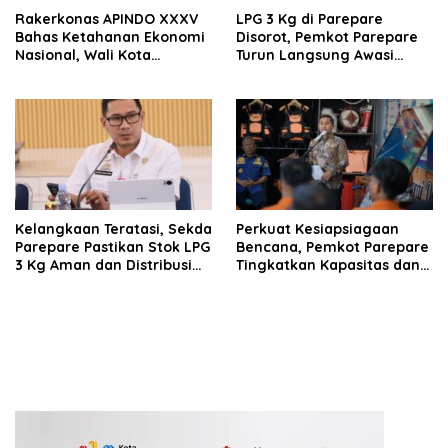
Rakerkonas APINDO XXXV
LPG 3 Kg di Parepare
Bahas Ketahanan Ekonomi
Disorot, Pemkot Parepare
Nasional, Wali Kota
Turun Langsung Awasi
Parepare Perkuat
Distribusi Hingga Pengecer
Kolaborasi dengan Dunia
Usaha
Kelangkaan Teratasi, Sekda
Perkuat Kesiapsiagaan
Parepare Pastikan Stok LPG
Bencana, Pemkot Parepare
3 Kg Aman dan Distribusi
Tingkatkan Kapasitas dan
Tetap Diawasi Ketat
Kemampuan Manajerial
TRC BPBD