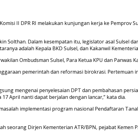
si II DPR RI melakukan kunjungan kerja ke Pemprov Sulse
ikin Solthan. Dalam kesempatan itu, legislator asal Sulsel 
ntaranya adalah Kepala BKD Sulsel, dan Kakanwil Kementeri
Perwakilan Ombudsman Sulsel, Para Ketua KPU dan Panwas Kab
ggaraan pemerintah dan reformasi birokrasi. Pertemuan i
ngsung mengenai penyelesaian DPT dan pembahasan persiapa
7 April nanti dapat berjalan dengan lancar,” kata dia.
 masalah implementasi program nasional Pendaftaran Tana
alah seorang Dirjen Kementerian ATR/BPN, pejabat Kemen P