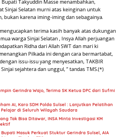
on Bupati Takyuddin Masse menambahkan,
t Sinjai Selatan murni atas keinginan untuk
 bukan karena iming-iming dan sebagainya.
i mengucapkan terima kasih banyak atas dukungan
emua warga Sinjai Selatan , Insya Allah perjuangan
dapatkan Ridha dari Allah SWT dan mari ki
enangkan Pilkada ini dengan cara bermartabat,
 dengan issu-issu yang menyesatkan, TAKBIR
injai sejahtera dan unggul, ” tandas TMS.(*)
mpin Gerindra Wajo, Terima SK Ketua DPC dari Sufmi
ham AI, Karo SDM Polda Sulsel : Lanjutkan Pelatihan
 Pelajar di Seluruh Wilayah Saudara
g Tak Bisa Ditawar, INSA Minta Investigasi KM
ektif
upati Masuk Perkuat Stuktur Gerindra Sulsel, AIA