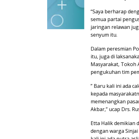
“Saya berharap deng
semua partai pengu
jaringan relawan jug
senyum itu.
Dalam peresmian Po
itu, juga di laksan
Masyarakat, Tokoh 
pengukuhan tim peme
” Baru kali ini ada
kepada masyarakatnya
memenangkan pasanga
Akbar,” ucap Drs. Rus
Etta Halik demikian
dengan warga Sinjai
kali ini ada putra as