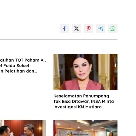
latihan TOT Paham AI,
 Polda Sulsel :
n Pelatihan dan
Terhadap Pelajar di
 Wilayah Saudara
Keselamatan Penumpang
Tak Bisa Ditawar, INSA Minta
Investigasi KM Mutiara
Sentosa II Objektif