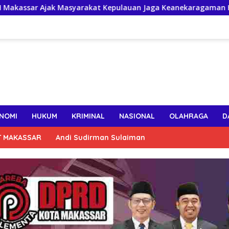
yarakat Kepulauan Jaga Keanekaragaman Hayati Pesisir
NOMI
HUKUM
KRIMINAL
NASIONAL
OLAHRAGA
D
T MAKASSAR
Andi Sudirman Sulaiman