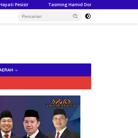
Tasming Hamid Dorong Peningkatan Literasi Keuangan Mas
AERAH