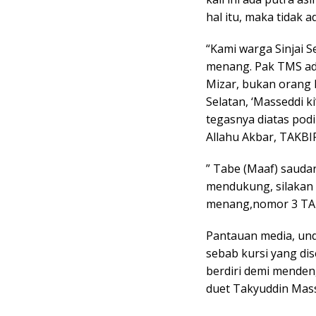
hal itu, maka tidak
“Kami warga Sinjai S
menang. Pak TMS adal
Mizar, bukan orang 
Selatan, ‘Masseddi 
tegasnya diatas pod
Allahu Akbar, TAKBI
” Tabe (Maaf) sauda
mendukung, silakan
menang,nomor 3 TAK
Pantauan media, und
sebab kursi yang dis
berdiri demi menden
duet Takyuddin Mass