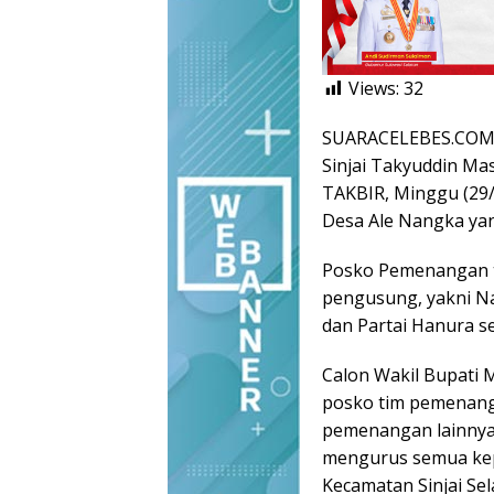
Views:
32
SUARACELEBES.COM, S
Sinjai Takyuddin M
TAKBIR, Minggu (29/
Desa Ale Nangka yang
Posko Pemenangan t
pengusung, yakni N
dan Partai Hanura s
Calon Wakil Bupati 
posko tim pemenang
pemenangan lainnya
mengurus semua kepe
Kecamatan Sinjai Sel