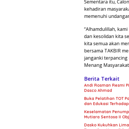
Sementara itu, Cal
kehadiran masyaraka
memenuhi undangan,
“Alhamdulillah, kam
dan kesolidan kita s
kita semua akan men
bersama TAKBIR mem
janganki terpancing
Menang Masyarakat S
Berita Terkait
Andi Rosman Resmi Pi
Dasco Ahmad
Buka Pelatihan TOT Pa
dan Edukasi Terhadap
Keselamatan Penumpan
Mutiara Sentosa II Obj
Dasko Kukuhkan Lima B