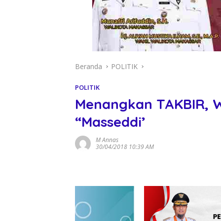
Beranda
POLITIK
POLITIK
Menangkan TAKBIR, W
“Masseddi’
M Annas
30/04/2018 10:39 AM