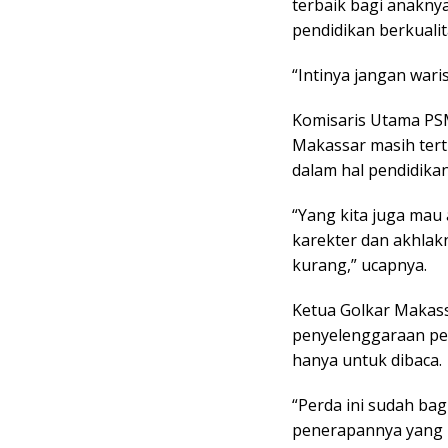
terbaik bagi anakn
pendidikan berkualit
“Intinya jangan war
Komisaris Utama PSM
Makassar masih terti
dalam hal pendidikan
“Yang kita juga mau
karekter dan akhlak
kurang,” ucapnya.
Ketua Golkar Makas
penyelenggaraan pend
hanya untuk dibaca.
“Perda ini sudah ba
penerapannya yang ba