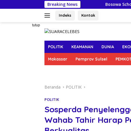
Langsung
Breaking News
Bosowa School Makassar
ke
konten
Indeks
Kontak
tutup
POLITIK
KEAMANAN
DUNIA
EKO
Makassar
Pemprov Sulsel
PEMKO
Beranda
POLITIK
POLITIK
Sosperda Penyelengg
Wahab Tahir Harap Pe
Berkualitas