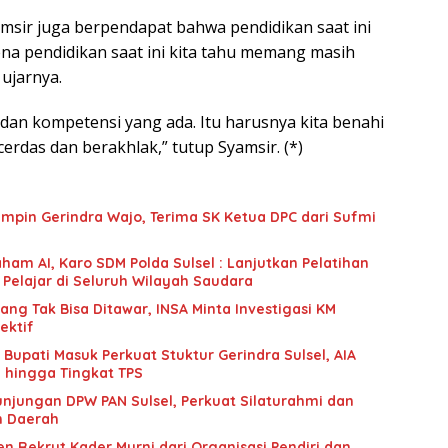
amsir juga berpendapat bahwa pendidikan saat ini
ena pendidikan saat ini kita tahu memang masih
 ujarnya.
 dan kompetensi yang ada. Itu harusnya kita benahi
cerdas dan berakhlak,” tutup Syamsir. (*)
mpin Gerindra Wajo, Terima SK Ketua DPC dari Sufmi
ham AI, Karo SDM Polda Sulsel : Lanjutkan Pelatihan
 Pelajar di Seluruh Wilayah Saudara
g Tak Bisa Ditawar, INSA Minta Investigasi KM
ektif
upati Masuk Perkuat Stuktur Gerindra Sulsel, AIA
i hingga Tingkat TPS
unjungan DPW PAN Sulsel, Perkuat Silaturahmi dan
n Daerah
n Rekrut Kader Murni dari Organisasi Pendiri dan