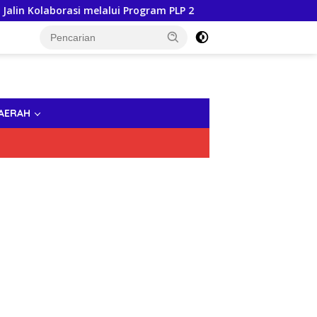
orasi melalui Program PLP 2
Buka Peluang Kuliah dan B
AERAH