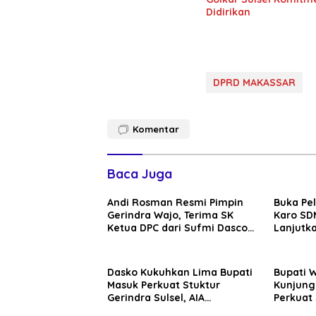
Didirikan
DPRD MAKASSAR
Komentar
Baca Juga
Andi Rosman Resmi Pimpin
Buka Pe
Gerindra Wajo, Terima SK
Karo SDM
Ketua DPC dari Sufmi Dasco
Lanjutka
Ahmad
Edukasi 
Seluruh
Dasko Kukuhkan Lima Bupati
Bupati 
Masuk Perkuat Stuktur
Kunjung
Gerindra Sulsel, AIA
Perkuat 
Targetkan Konsolidasi
Sinergi