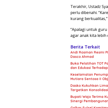
Terakhir, Ustadz Sy
perlu dibenahi. “Kar
kurang berkualitas,”
“Apalagi untuk guru
agar anak kita lebih 
Berita Terkait
Andi Rosman Resmi Pi
Dasco Ahmad
Buka Pelatihan TOT Pa
dan Edukasi Terhadap
Keselamatan Penumpan
Mutiara Sentosa II Obj
Dasko Kukuhkan Lima B
Targetkan Konsolidas
Bupati Wajo Terima K
Sinergi Pembanguna
Golkar Sulsel Komitme