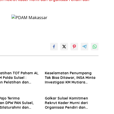
latihan TOT Paham AI,
Keselamatan Penumpang
 Polda Sulsel :
Tak Bisa Ditawar, INSA Minta
n Pelatihan dan
Investigasi KM Mutiara
Terhadap Pelajar di
Sentosa II Objektif
 Wilayah Saudara
Wajo Terima
Golkar Sulsel Komitmen
an DPW PAN Sulsel,
Rekrut Kader Murni dari
Silaturahmi dan
Organisasi Pendiri dan
 Pembangunan
Didirikan