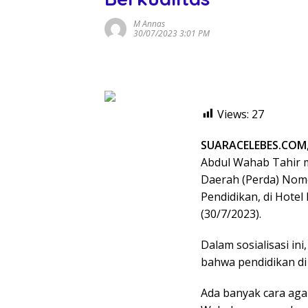
M Annas
30/07/2023 3:01 PM
Views:
27
SUARACELEBES.COM
Abdul Wahab Tahir m
Daerah (Perda) Nom
Pendidikan, di Hotel
(30/7/2023).
Dalam sosialisasi ini
bahwa pendidikan di
Ada banyak cara agar