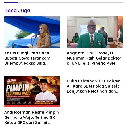
Baca Juga
Kasus Pungli Perizinan,
Anggota DPRD Bone, H.
Bupati Gowa Terancam
Muslimin Raih Gelar Doktor
Dijemput Paksa Jika
di UMI, Teliti Kinerja ASN
Abaikan Surat Panggilan
Kedua Penyidik
Buka Pelatihan TOT Paham
AI, Karo SDM Polda Sulsel :
Lanjutkan Pelatihan dan
Edukasi Terhadap Pelajar di
Seluruh Wilayah Saudara
Andi Rosman Resmi Pimpin
Gerindra Wajo, Terima SK
Ketua DPC dari Sufmi