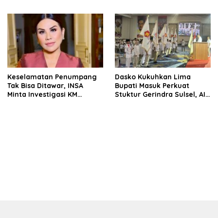
Dasco Ahmad
Keselamatan Penumpang
Dasko Kukuhkan Lima
Tak Bisa Ditawar, INSA
Bupati Masuk Perkuat
Minta Investigasi KM
Stuktur Gerindra Sulsel, AIA
Mutiara Sentosa II Objektif
Targetkan Konsolidasi
hingga Tingkat TPS