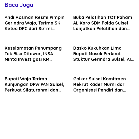
Baca Juga
Andi Rosman Resmi Pimpin
Buka Pelatihan TOT Paham
Gerindra Wajo, Terima SK
AI, Karo SDM Polda Sulsel :
Ketua DPC dari Sufmi
Lanjutkan Pelatihan dan
Dasco Ahmad
Edukasi Terhadap Pelajar di
Seluruh Wilayah Saudara
Keselamatan Penumpang
Dasko Kukuhkan Lima
Tak Bisa Ditawar, INSA
Bupati Masuk Perkuat
Minta Investigasi KM
Stuktur Gerindra Sulsel, AIA
Mutiara Sentosa II Objektif
Targetkan Konsolidasi
hingga Tingkat TPS
Bupati Wajo Terima
Golkar Sulsel Komitmen
Kunjungan DPW PAN Sulsel,
Rekrut Kader Murni dari
Perkuat Silaturahmi dan
Organisasi Pendiri dan
Sinergi Pembangunan
Didirikan
Daerah