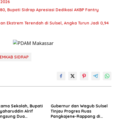
 2026
0, Bupati Sidrap Apresiasi Dedikasi AKBP Fantry
an Ekstrem Terendah di Sulsel, Angka Turun Jadi 0,94
EMKAB SIDRAP
tama Sekolah, Bupati
Gubernur dan Wagub Sulsel
yaharuddin Alrif
Tinjau Progres Ruas
angsung Dua
Pangkajene-Rappang di
a
Sidrap, Targetkan Segera
Rampung untuk Dukung