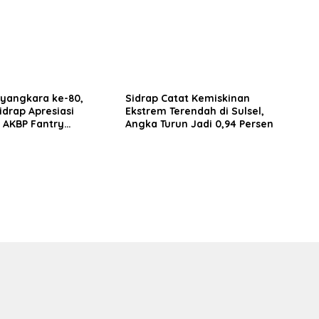
Ekonomi Warga
ayangkara ke-80,
Sidrap Catat Kemiskinan
idrap Apresiasi
Ekstrem Terendah di Sulsel,
 AKBP Fantry
Angka Turun Jadi 0,94 Persen
g