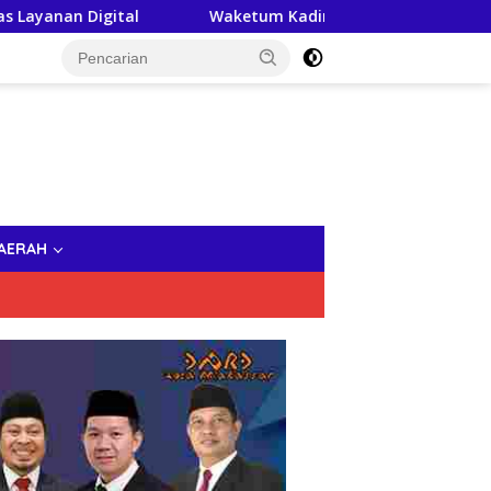
ital
Waketum Kadin Indonesia, Andi Yuslim Patawari Jad
AERAH