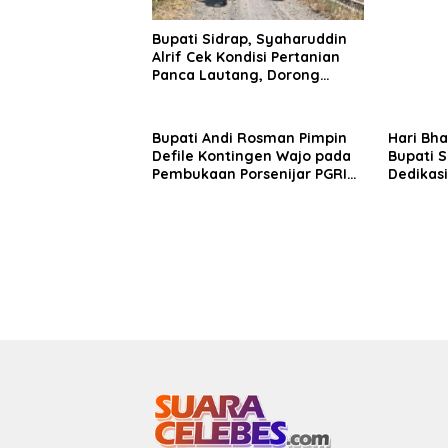
Bupati Sidrap, Syaharuddin
Alrif Cek Kondisi Pertanian
Panca Lautang, Dorong
Pemanfaatan Air Danau
Sidenreng
Bupati Andi Rosman Pimpin
Hari Bh
Defile Kontingen Wajo pada
Bupati S
Pembukaan Porsenijar PGRI
Dedikasi
Sulsel 2026
Taheron