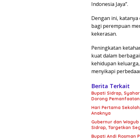
Indonesia Jaya”.
Dengan ini, katanya
bagi perempuan menu
kekerasan.
Peningkatan ketaha
kuat dalam berbagai
kehidupan keluarga,
menyikapi perbedaan
Berita Terkait
Bupati Sidrap, Syahar
Dorong Pemanfaatan 
Hari Pertama Sekolah
Anaknya
Gubernur dan Wagub Sulsel Tinjau Progres Ruas Pangkajene-Rappang di
Sidrap, Targetkan S
Bupati Andi Rosman 