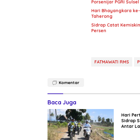
Porsenijar PGRI Sulsel
Hari Bhayangkara ke-8
Taherong
Sidrap Catat Kemiskin
Persen
FATMAWATI RMS
P
Komentar
Baca Juga
Hari Per
Sidrap S
Antar L
Anakny