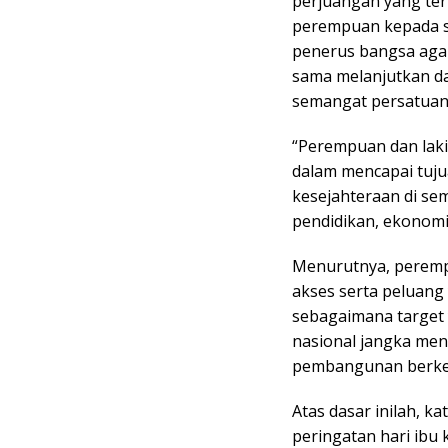
perjuangan yang te
perempuan kepada s
penerus bangsa aga
sama melanjutkan d
semangat persatuan
“Perempuan dan laki
dalam mencapai tuj
kesejahteraan di s
pendidikan, ekonomi,
Menurutnya, peremp
akses serta peluan
sebagaimana target
nasional jangka me
pembangunan berkel
Atas dasar inilah, 
peringatan hari ibu