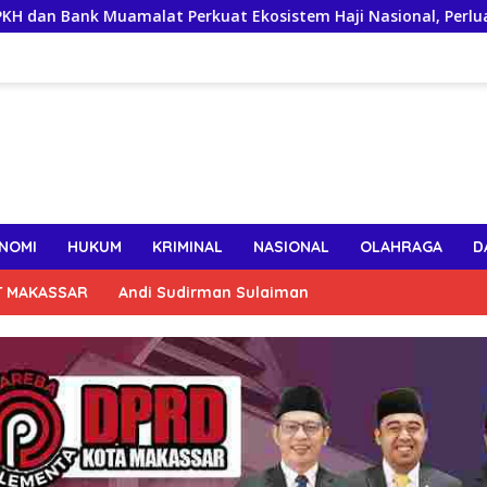
amalat Perkuat Ekosistem Haji Nasional, Perluas Layanan Dig
NOMI
HUKUM
KRIMINAL
NASIONAL
OLAHRAGA
D
T MAKASSAR
Andi Sudirman Sulaiman