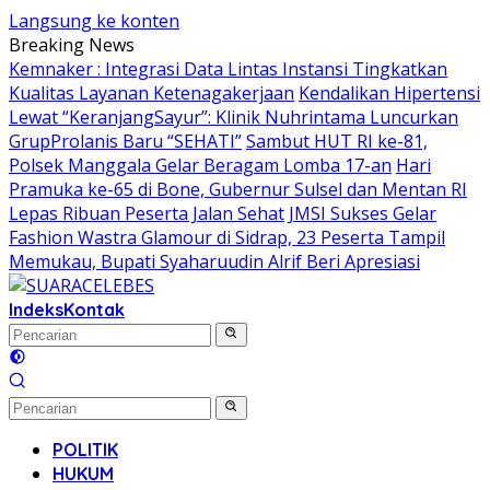
Langsung ke konten
Breaking News
Kemnaker : Integrasi Data Lintas Instansi Tingkatkan
Kualitas Layanan Ketenagakerjaan
Kendalikan Hipertensi
Lewat “KeranjangSayur”: Klinik Nuhrintama Luncurkan
GrupProlanis Baru “SEHATI”
Sambut HUT RI ke-81,
Polsek Manggala Gelar Beragam Lomba 17-an
Hari
Pramuka ke-65 di Bone, Gubernur Sulsel dan Mentan RI
Lepas Ribuan Peserta Jalan Sehat
JMSI Sukses Gelar
Fashion Wastra Glamour di Sidrap, 23 Peserta Tampil
Memukau, Bupati Syaharuudin Alrif Beri Apresiasi
Indeks
Kontak
POLITIK
HUKUM