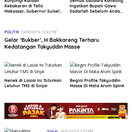
Kunjungi Korban
Semua Saudara Kandung
Kebakaran di Tallo
Ingatkan Bupati Gowa:
Makassar, Gubernur Sulsel
Sadarlah Sebelum Anda
Serahkan Bantuan Rp795
Disadarkan Fakta Hukum
Juta
POLITIK
04/06/2018 10:43 PM
Gelar ‘Bukber’, H Bakkareng Terharu
Kedatangan Takyuddin Masse
Nenek di Lasiai Ini Tuturkan
Begini Profile Takyuddin
Leluhur TMS di Sinjai
Masse Di Mata Arum Spink
Sinjai
24/02/2018 7:53 PM