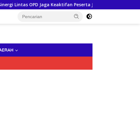
as OPD Jaga Keaktifan Peserta JKN
Pastikan Tak Ada M
AERAH