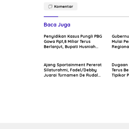
Komentar
Baca Juga
Penyidikan Kasus Pungli PBG
Gubernu
Gowa Rp1,8 Miliar Terus
Mulai P
Berlanjut, Bupati Husniah
Regional
Talenrang Bakal Diperiksa?
Gowa, T
Ajang Sportainment Pererat
Dugaan 
Silaturahmi, Fadel/Debby
Terus Be
Juarai Turnamen De Rudal
Tipikor 
Padel at Malino
Rehabili
Syekh Y