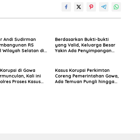
r Andi Sudirman
Berdasarkan Bukti-bukti
embangunan RS
yang Valid, Keluarga Besar
 Wilayah Selatan di
Yakin Ada Penyimpangan
arget Rampung 2027
Moral antara Husniah
Talenrang dan BK
Korupsi di Gowa
Kasus Korupsi Perkimtan
rmunculan, Kali ini
Coreng Pemerintahan Gowa,
Polres Proses Kasus
Ada Temuan Pungli hingga
tasi Masjid Agung
Miliaran Mengalir ke Oknum
usuf
Pejabat