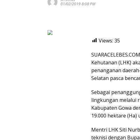
01/02/2019 8:08 PM
Views:
35
SUARACELEBES.COM,
Kehutanan (LHK) ak
penanganan daerah-d
Selatan pasca bencan
Sebagai penanggung
lingkungan melalui 
Kabupaten Gowa de
19.000 hektare (Ha) 
Mentri LHK Siti Nur
teknisi dengan Bupat