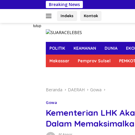
Langsung
Breaking News
P
ke
konten
Indeks
Kontak
tutup
POLITIK
KEAMANAN
DUNIA
EKO
Makassar
Pemprov Sulsel
PEMKO
Beranda
DAERAH
Gowa
Gowa
Kementerian LHK Aka
Dalam Memaksimalkan
M Annas