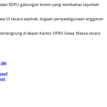
mendasi RDPU gabungan komisi yang membahas sejumlah
swa S3 secara sepihak, dugaan penyalahgunaan anggaran
p berlangsung di depan Kantor DPRD Gowa. Massa secara
n BK
Yusuf
bat