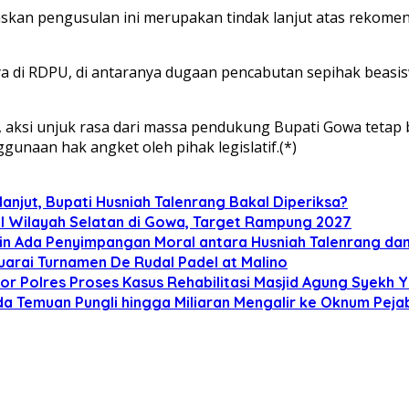
laskan pengusulan ini merupakan tindak lanjut atas reko
 di RDPU, di antaranya dugaan pencabutan sepihak beasi
a, aksi unjuk rasa dari massa pendukung Bupati Gowa teta
naan hak angket oleh pihak legislatif.(*)
lanjut, Bupati Husniah Talenrang Bakal Diperiksa?
l Wilayah Selatan di Gowa, Target Rampung 2027
kin Ada Penyimpangan Moral antara Husniah Talenrang da
uarai Turnamen De Rudal Padel at Malino
kor Polres Proses Kasus Rehabilitasi Masjid Agung Syekh 
a Temuan Pungli hingga Miliaran Mengalir ke Oknum Peja