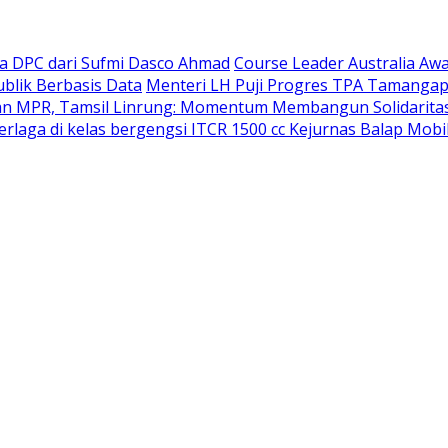
ua DPC dari Sufmi Dasco Ahmad
Course Leader Australia Awa
blik Berbasis Data
Menteri LH Puji Progres TPA Tamangap
unan MPR, Tamsil Linrung: Momentum Membangun Solidarit
rlaga di kelas bergengsi ITCR 1500 cc Kejurnas Balap Mobi