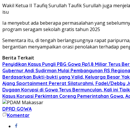
Wakil Ketua II Taufiq Surullah
Taufik Surullah juga menje
isu
Ia menyebut ada beberapa permasalahan yang sebelumnya
program seragam sekolah gratis tahun 2025
Sementara itu, di tengah berlangsungnya rapat paripurn
bergantian menyampaikan orasi penolakan terhadap penggu
Berita Terkait
Penyidikan Kasus Pungli PBG Gowa Rp1,8 Miliar Terus Ber
Gubernur Andi Sudirman Mulai Pembangunan RS Regiona
Berdasarkan Bukti-bukti yang Valid, Keluarga Besar Ya
Ajang Sportainment Pererat Silaturahmi, Fadel/Debby J
Dugaan Korupsi di Gowa Terus Bermunculan, Kali ini Tipi
Kasus Korupsi Perkimtan Coreng Pemerintahan Gowa, Ad
DPRD GOWA
Komentar