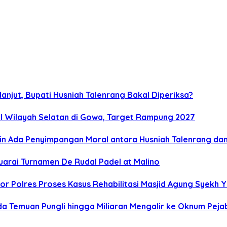
lanjut, Bupati Husniah Talenrang Bakal Diperiksa?
l Wilayah Selatan di Gowa, Target Rampung 2027
kin Ada Penyimpangan Moral antara Husniah Talenrang da
uarai Turnamen De Rudal Padel at Malino
kor Polres Proses Kasus Rehabilitasi Masjid Agung Syekh 
a Temuan Pungli hingga Miliaran Mengalir ke Oknum Peja