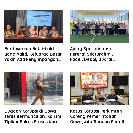
Talenrang Bakal Diperiksa?
di Gowa, Target Rampung
2027
Berdasarkan Bukti-bukti
Ajang Sportainment
yang Valid, Keluarga Besar
Pererat Silaturahmi,
Yakin Ada Penyimpangan
Fadel/Debby Juarai
Moral antara Husniah
Turnamen De Rudal Padel
Talenrang dan BK
at Malino
Dugaan Korupsi di Gowa
Kasus Korupsi Perkimtan
Terus Bermunculan, Kali ini
Coreng Pemerintahan
Tipikor Polres Proses Kasus
Gowa, Ada Temuan Pungli
Rehabilitasi Masjid Agung
hingga Miliaran Mengalir
Syekh Yusuf
ke Oknum Pejabat