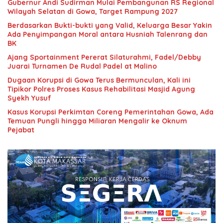
Gubernur Andi Sudirman Mulai Pembangunan RS Regional
Wilayah Selatan di Gowa, Target Rampung 2027
Berdasarkan Bukti-bukti yang Valid, Keluarga Besar Yakin
Ada Penyimpangan Moral antara Husniah Talenrang dan
BK
Ajang Sportainment Pererat Silaturahmi, Fadel/Debby
Juarai Turnamen De Rudal Padel at Malino
Dugaan Korupsi di Gowa Terus Bermunculan, Kali ini
Tipikor Polres Proses Kasus Rehabilitasi Masjid Agung
Syekh Yusuf
Kasus Korupsi Perkimtan Coreng Pemerintahan Gowa, Ada
Temuan Pungli hingga Miliaran Mengalir ke Oknum
Pejabat