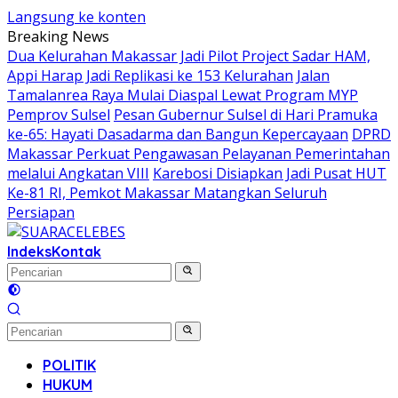
Langsung ke konten
Breaking News
Dua Kelurahan Makassar Jadi Pilot Project Sadar HAM,
Appi Harap Jadi Replikasi ke 153 Kelurahan
Jalan
Tamalanrea Raya Mulai Diaspal Lewat Program MYP
Pemprov Sulsel
Pesan Gubernur Sulsel di Hari Pramuka
ke-65: Hayati Dasadarma dan Bangun Kepercayaan
DPRD
Makassar Perkuat Pengawasan Pelayanan Pemerintahan
melalui Angkatan VIII
Karebosi Disiapkan Jadi Pusat HUT
Ke-81 RI, Pemkot Makassar Matangkan Seluruh
Persiapan
Indeks
Kontak
POLITIK
HUKUM