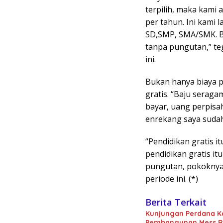
terpilih, maka kami 
per tahun. Ini kami 
SD,SMP, SMA/SMK. B
tanpa pungutan,” teg
ini.
Bukan hanya biaya p
gratis. “Baju seragam
bayar, uang perpisah
enrekang saya sudah 
“Pendidikan gratis i
pendidikan gratis it
pungutan, pokoknya 
periode ini. (*)
Berita Terkait
Kunjungan Perdana Kaj
Pembangunan Mess Rp1