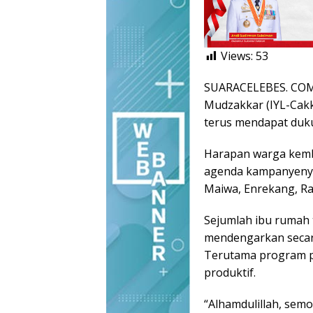
Views:
53
SUARACELEBES. COM,
Mudzakkar (IYL-Cak
terus mendapat duku
Harapan warga kemba
agenda kampanyenya
Maiwa, Enrekang, Ra
Sejumlah ibu rumah
mendengarkan secar
Terutama program p
produktif.
“Alhamdulillah, semog