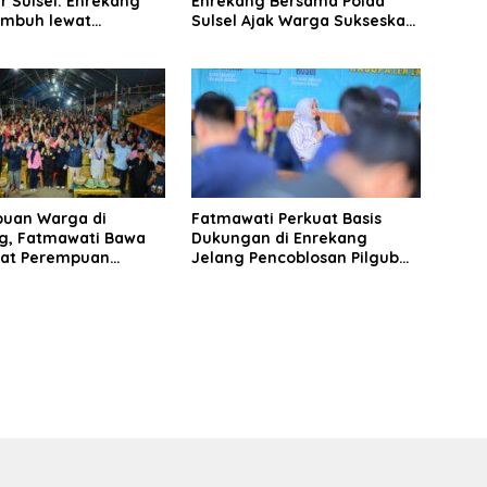
r Sulsel: Enrekang
Enrekang Bersama Polda
umbuh lewat
Sulsel Ajak Warga Sukseskan
n dan Infrastruktur
Pilkada Serentak 2024
buan Warga di
Fatmawati Perkuat Basis
g, Fatmawati Bawa
Dukungan di Enrekang
at Perempuan
Jelang Pencoblosan Pilgub
ulsel Berkarakter
Sulsel