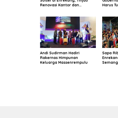
Sulsel di Enrekang, Tinjau
Gubernu
Renovasi Kantor dan
Harus T
Pembangunan Mess Rp14,5
Pertania
Miliar
Andi Sudirman Hadiri
Sapa Ri
Rakernas Himpunan
Enrekan
Keluarga Massenrempulu
Semang
Menuju S