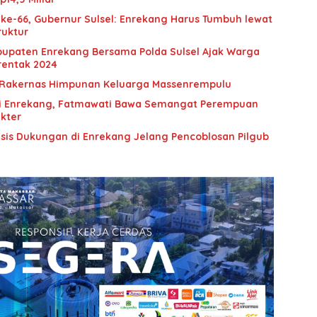
 ke-66, Gubernur Sulsel: Enrekang Harus Tumbuh lewat
ruktur
bupaten Enrekang Bersama Polda Sulsel Ajak Warga
rentak 2024
i Rakernas Himpunan Keluarga Massenrempulu
i Enrekang, Fatmawati Bawa Semangat Perempuan
akter
sis Dukungan di Enrekang Jelang Pencoblosan Pilgub