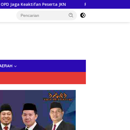
n Peserta JKN
Pastikan Tak Ada Masalah Hukum, Sekda 
AERAH