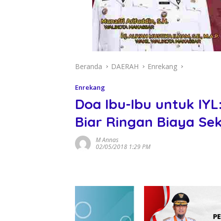
Beranda
DAERAH
Enrekang
Enrekang
Doa Ibu-Ibu untuk IYL:
Biar Ringan Biaya Se
M Annas
02/05/2018 1:29 PM