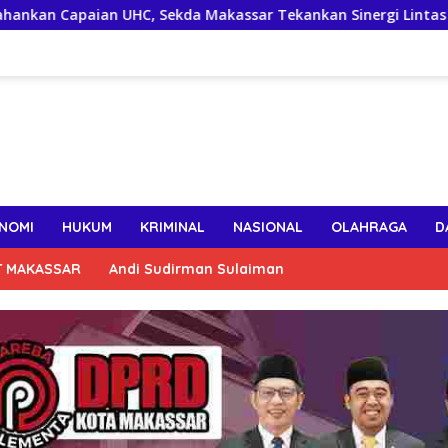
HC, Sekda Makassar Tekankan Sinergi Lintas OPD Jaga Keaktifa
NOMI
HUKUM
KRIMINAL
NASIONAL
OLAHRAGA
D
T MAKASSAR
Andi Sudirman Sulaiman