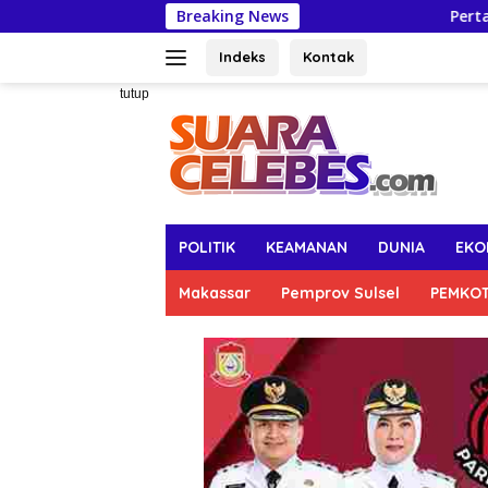
Langsung
Breaking News
Pertahankan Capaian U
ke
konten
Indeks
Kontak
tutup
POLITIK
KEAMANAN
DUNIA
EKO
Makassar
Pemprov Sulsel
PEMKO