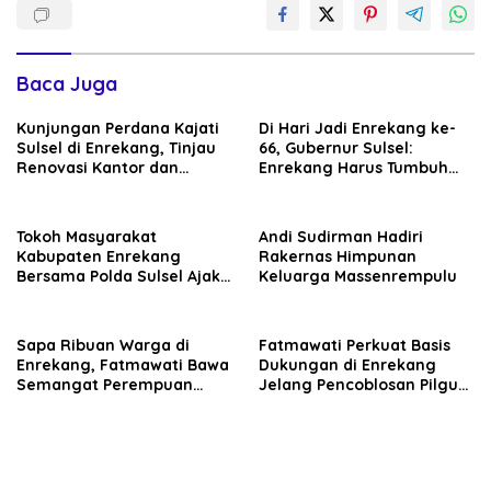
Baca Juga
Kunjungan Perdana Kajati
Di Hari Jadi Enrekang ke-
Sulsel di Enrekang, Tinjau
66, Gubernur Sulsel:
Renovasi Kantor dan
Enrekang Harus Tumbuh
Pembangunan Mess Rp14,5
lewat Pertanian dan
Miliar
Infrastruktur
Tokoh Masyarakat
Andi Sudirman Hadiri
Kabupaten Enrekang
Rakernas Himpunan
Bersama Polda Sulsel Ajak
Keluarga Massenrempulu
Warga Sukseskan Pilkada
Serentak 2024
Sapa Ribuan Warga di
Fatmawati Perkuat Basis
Enrekang, Fatmawati Bawa
Dukungan di Enrekang
Semangat Perempuan
Jelang Pencoblosan Pilgub
Menuju Sulsel Berkarakter
Sulsel