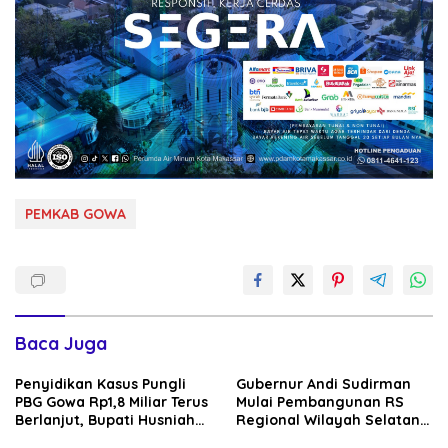
PEMKAB GOWA
Baca Juga
Penyidikan Kasus Pungli
Gubernur Andi Sudirman
PBG Gowa Rp1,8 Miliar Terus
Mulai Pembangunan RS
Berlanjut, Bupati Husniah
Regional Wilayah Selatan
Talenrang Bakal Diperiksa?
di Gowa, Target Rampung