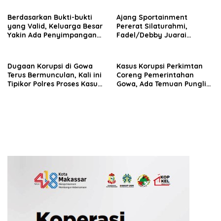
2027
Berdasarkan Bukti-bukti
Ajang Sportainment
yang Valid, Keluarga Besar
Pererat Silaturahmi,
Yakin Ada Penyimpangan
Fadel/Debby Juarai
Moral antara Husniah
Turnamen De Rudal Padel
Talenrang dan BK
at Malino
Dugaan Korupsi di Gowa
Kasus Korupsi Perkimtan
Terus Bermunculan, Kali ini
Coreng Pemerintahan
Tipikor Polres Proses Kasus
Gowa, Ada Temuan Pungli
Rehabilitasi Masjid Agung
hingga Miliaran Mengalir
Syekh Yusuf
ke Oknum Pejabat