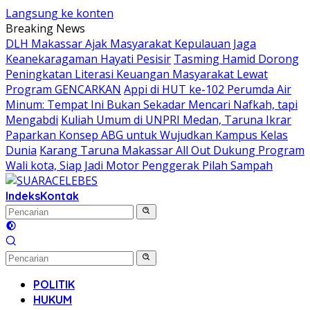
Langsung ke konten
Breaking News
DLH Makassar Ajak Masyarakat Kepulauan Jaga
Keanekaragaman Hayati Pesisir
Tasming Hamid Dorong
Peningkatan Literasi Keuangan Masyarakat Lewat
Program GENCARKAN
Appi di HUT ke-102 Perumda Air
Minum: Tempat Ini Bukan Sekadar Mencari Nafkah, tapi
Mengabdi
Kuliah Umum di UNPRI Medan, Taruna Ikrar
Paparkan Konsep ABG untuk Wujudkan Kampus Kelas
Dunia
Karang Taruna Makassar All Out Dukung Program
Wali kota, Siap Jadi Motor Penggerak Pilah Sampah
Indeks
Kontak
POLITIK
HUKUM