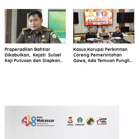
Langsung oleh Rakyat
Praperadilan Bahtiar
Kasus Korupsi Perkimtan
Dikabulkan, Kejati Sulsel
Coreng Pemerintahan
Kaji Putusan dan Siapkan
Gowa, Ada Temuan Pungli
Penyidikan Lanjutan Kasus
hingga Miliaran Mengalir
Bibit Nanas
ke Oknum Pejabat