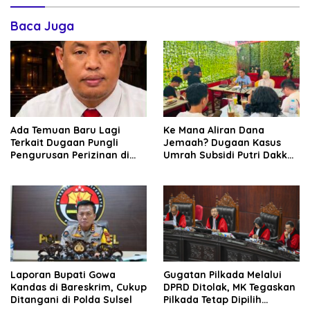
Baca Juga
Ada Temuan Baru Lagi
Ke Mana Aliran Dana
Terkait Dugaan Pungli
Jemaah? Dugaan Kasus
Pengurusan Perizinan di
Umrah Subsidi Putri Dakka
Era Bupati Gowa Husniah
Diduga Berkembang ke
Talenrang
TPPU
Laporan Bupati Gowa
Gugatan Pilkada Melalui
Kandas di Bareskrim, Cukup
DPRD Ditolak, MK Tegaskan
Ditangani di Polda Sulsel
Pilkada Tetap Dipilih