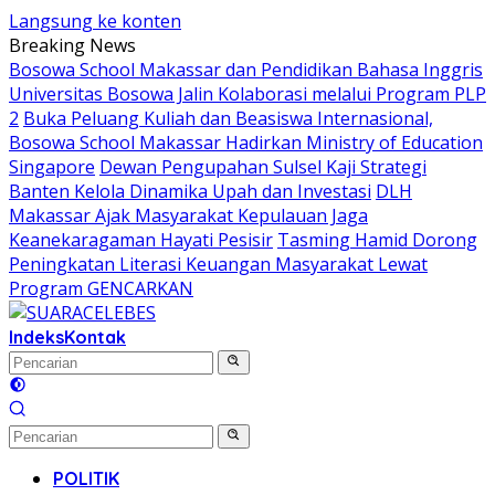
Langsung ke konten
Breaking News
Bosowa School Makassar dan Pendidikan Bahasa Inggris
Universitas Bosowa Jalin Kolaborasi melalui Program PLP
2
Buka Peluang Kuliah dan Beasiswa Internasional,
Bosowa School Makassar Hadirkan Ministry of Education
Singapore
Dewan Pengupahan Sulsel Kaji Strategi
Banten Kelola Dinamika Upah dan Investasi
DLH
Makassar Ajak Masyarakat Kepulauan Jaga
Keanekaragaman Hayati Pesisir
Tasming Hamid Dorong
Peningkatan Literasi Keuangan Masyarakat Lewat
Program GENCARKAN
Indeks
Kontak
POLITIK