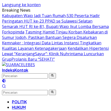
Langsung ke konten
Breaking News
Kabupaten Wajo Jadi Tuan Rumah,530 Peserta Hadir
Peringatan HUT ke-23 PPAD se Sulawesi Selatan
Semarak HUT RI ke-81, Bupati Wajo Ikut Lomba Bersama
Forkopimda
Tasming Hamid Tinjau Korban Kebakaran di
Sumur Jodoh, Pastikan Bantuan Segera Disalurkan
Kemnaker : Integrasi Data Lintas Instansi Tingkatkan
Kualitas Layanan Ketenagakerjaan
Kendalikan Hipertensi
Lewat “KeranjangSayur”: Klinik Nuhrintama Luncurkan
GrupProlanis Baru “SEHATI”
Indeks
Kontak
POLITIK
HUKUM