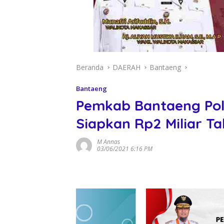
Beranda
DAERAH
Bantaeng
Bantaeng
Pemkab Bantaeng Pole
Siapkan Rp2 Miliar Ta
M Annas
03/06/2021 6:16 PM