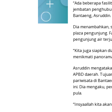
“Ada beberapa fasili
jembatan penghubung
Bantaeng, Asruddin.
Dia menambahkan, s
plaza pengunjung. Fa
pengunjung air terjun
“Kita juga siapkan di
menikmati panorama i
Asruddin mengataka
APBD daerah. Tujua
pariwisata di Banta
ini. Dia mengaku, pe
pula.
“Insyaallah kita akan 