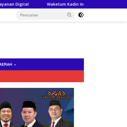
Waketum Kadin Indonesia, Andi Yuslim Patawari Jadi Dewan
AERAH