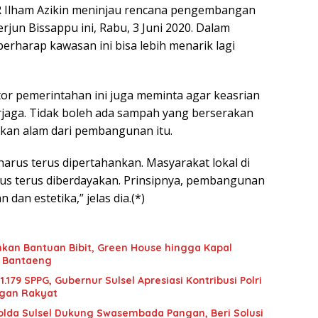
R Ilham Azikin meninjau rencana pengembangan
erjun Bissappu ini, Rabu, 3 Juni 2020. Dalam
berharap kawasan ini bisa lebih menarik lagi
tor pemerintahan ini juga meminta agar keasrian
erjaga. Tidak boleh ada sampah yang berserakan
akan alam dari pembangunan itu.
harus terus dipertahankan. Masyarakat lokal di
rus terus diberdayakan. Prinsipnya, pembangunan
dan estetika,” jelas dia.(*)
hkan Bantuan Bibit, Green House hingga Kapal
 Bantaeng
.179 SPPG, Gubernur Sulsel Apresiasi Kontribusi Polri
gan Rakyat
Polda Sulsel Dukung Swasembada Pangan, Beri Solusi