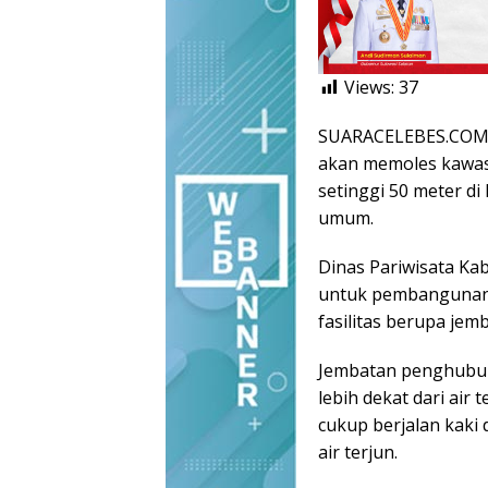
Views:
37
SUARACELEBES.COM,
akan memoles kawasan
setinggi 50 meter di
umum.
Dinas Pariwisata K
untuk pembangunan ka
fasilitas berupa je
Jembatan penghubung
lebih dekat dari air 
cukup berjalan kaki 
air terjun.