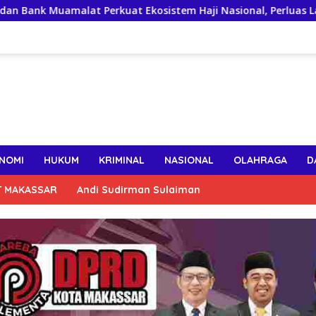
Perkuat Ekosistem Haji Nasional, Perluas Layanan Digital
NOMI
HUKUM
KRIMINAL
NASIONAL
OLAHRAGA
D
T MAKASSAR
Andi Sudirman Sulaiman