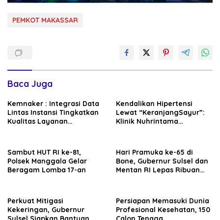
PEMKOT MAKASSAR
Baca Juga
Kemnaker : Integrasi Data
Kendalikan Hipertensi
Lintas Instansi Tingkatkan
Lewat “KeranjangSayur”:
Kualitas Layanan
Klinik Nuhrintama
Ketenagakerjaan
Luncurkan GrupProlanis
Baru “SEHATI”
Sambut HUT RI ke-81,
Hari Pramuka ke-65 di
Polsek Manggala Gelar
Bone, Gubernur Sulsel dan
Beragam Lomba 17-an
Mentan RI Lepas Ribuan
Peserta Jalan Sehat
Perkuat Mitigasi
Persiapan Memasuki Dunia
Kekeringan, Gubernur
Profesional Kesehatan, 150
Sulsel Siapkan Bantuan
Calon Tenaga