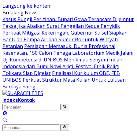
Langsung ke konten
Breaking News
Kasus Pungli Perizinan, Bupati Gowa Terancam Dijemput
Paksa Jika Abaikan Surat Panggilan Kedua Penyidik
Perkuat Mitigasi Kekeringan, Gubernur Sulsel Siapkan
Bantuan Pompa Air dan Sumur Bor untuk Wilayah
Petanian
Persiapan Memasuki Dunia Profesional
Kesehatan, 150 Calon Tenaga Laboratorium Medik Jalani
Uji Kompetensi di UNIBOS
Menikmati Senyum Indah
Indonesia dari Bumi Nawi Arigi, Festival Etnik Religi
Tolikara Siap Digelar
Finalisasi Kurikulum OBE, FEB
UNIBOS Perkuat Struktur Mata Kuliah Untuk Lulusan
Berdaya Saing
Indeks
Kontak