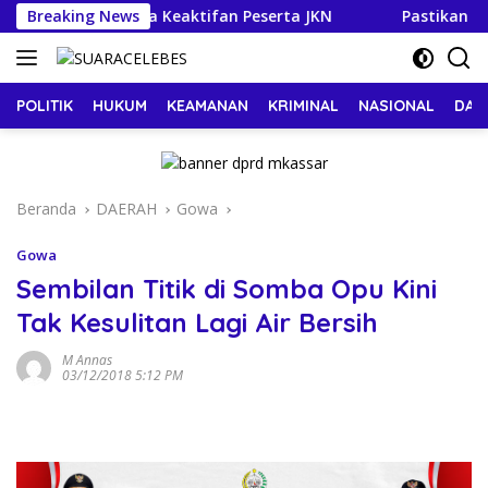
Langsung
intas OPD Jaga Keaktifan Peserta JKN
Breaking News
Pastikan Tak Ad
ke
konten
POLITIK
HUKUM
KEAMANAN
KRIMINAL
NASIONAL
DAE
Beranda
DAERAH
Gowa
Gowa
Sembilan Titik di Somba Opu Kini
Tak Kesulitan Lagi Air Bersih
M Annas
03/12/2018 5:12 PM