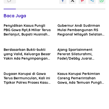
Baca Juga
Penyidikan Kasus Pungli
Gubernur Andi Sudirman
PBG Gowa Rp1,8 Miliar Terus
Mulai Pembangunan RS
Berlanjut, Bupati Husniah
Regional Wilayah Selatan
Talenrang Bakal Diperiksa?
di Gowa, Target Rampung
2027
Berdasarkan Bukti-bukti
Ajang Sportainment
yang Valid, Keluarga Besar
Pererat Silaturahmi,
Yakin Ada Penyimpangan
Fadel/Debby Juarai
Moral antara Husniah
Turnamen De Rudal Padel
Talenrang dan BK
at Malino
Dugaan Korupsi di Gowa
Kasus Korupsi Perkimtan
Terus Bermunculan, Kali ini
Coreng Pemerintahan
Tipikor Polres Proses Kasus
Gowa, Ada Temuan Pungli
Rehabilitasi Masjid Agung
hingga Miliaran Mengalir
Syekh Yusuf
ke Oknum Pejabat