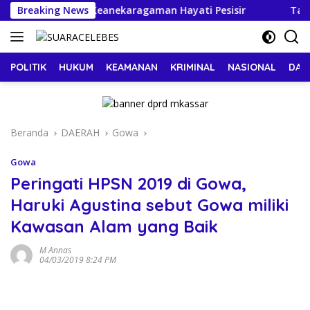
Langsung
pulauan Jaga Keanekaragaman Hayati Pesisir
Breaking News
Tasming
ke
konten
POLITIK
HUKUM
KEAMANAN
KRIMINAL
NASIONAL
DAE
Beranda
DAERAH
Gowa
Gowa
Peringati HPSN 2019 di Gowa,
Haruki Agustina sebut Gowa miliki
Kawasan Alam yang Baik
M Annas
04/03/2019 8:24 PM