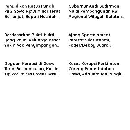
Penyidikan Kasus Pungli
Gubernur Andi Sudirman
PBG Gowa Rp1,8 Miliar Terus
Mulai Pembangunan RS
Berlanjut, Bupati Husniah
Regional Wilayah Selatan
Talenrang Bakal Diperiksa?
di Gowa, Target Rampung
2027
Berdasarkan Bukti-bukti
Ajang Sportainment
yang Valid, Keluarga Besar
Pererat Silaturahmi,
Yakin Ada Penyimpangan
Fadel/Debby Juarai
Moral antara Husniah
Turnamen De Rudal Padel
Talenrang dan BK
at Malino
Dugaan Korupsi di Gowa
Kasus Korupsi Perkimtan
Terus Bermunculan, Kali ini
Coreng Pemerintahan
Tipikor Polres Proses Kasus
Gowa, Ada Temuan Pungli
Rehabilitasi Masjid Agung
hingga Miliaran Mengalir
Syekh Yusuf
ke Oknum Pejabat