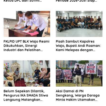
Ketua DPC dari Sufmi
Periode 2026–2031 Siap
Dasco Ahmad
Kawal Kemajuan Desa dan
Perkuat Koperasi Merah
Putih
FKLPID UPT BLK Wajo Resmi
Pisah Sambut Kapolres
Dikukuhkan, Sinergi
Wajo, Bupati Andi Rosman:
Industri dan Pelatihan
Kami Melepas dengan
Vokasi Diperkuat Tekan
Bangga, Menyambut
Pengangguran
dengan Optimisme
Belum Sepekan Dilantik,
Aksi Damai di PN
Pengurus IKA SMADA Stiwa
Sengkang, Warga Daraga
Langsung Matangkan
Minta Hakim Utamakan
Program Kerja
Fakta dan Rasa Keadilan