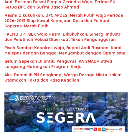
Andi Rosman Resmi Pimpin Gerindra Wajo, Terima SK
Ketua DPC dari Sufmi Dasco Ahmad
Resmi Dikukuhkan, DPC APDESI Merah Putih Wajo Periode
2026–2031 Siap Kawal Kemajuan Desa dan Perkuat
Koperasi Merah Putih
FKLPID UPT BLK Wajo Resmi Dikukuhkan, Sinergi Industri
dan Pelatihan Vokasi Diperkuat Tekan Pengangguran
Pisah Sambut Kapolres Wajo, Bupati Andi Rosman: Kami
Melepas dengan Bangga, Menyambut dengan Optimisme
Belum Sepekan Dilantik, Pengurus IKA SMADA Stiwa
Langsung Matangkan Program Kerja
Aksi Damai di PN Sengkang, Warga Daraga Minta Hakim
Utamakan Fakta dan Rasa Keadilan