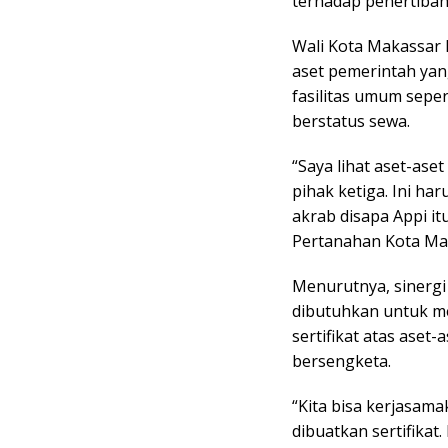
terhadap penertiban 
Wali Kota Makassar
aset pemerintah yan
fasilitas umum sepe
berstatus sewa.
“Saya lihat aset-ase
pihak ketiga. Ini ha
akrab disapa Appi i
Pertanahan Kota Mak
Menurutnya, sinerg
dibutuhkan untuk me
sertifikat atas aset
bersengketa.
“Kita bisa kerjasama
dibuatkan sertifikat