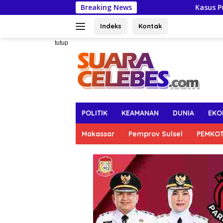
Langsung
Breaking News
Kasus Pungli Perizinan, B
ke
konten
Indeks
Kontak
tutup
POLITIK
KEAMANAN
DUNIA
EKO
Makassar
Pemprov Sulsel
PEMKO