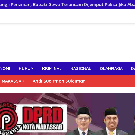
upati Gowa Terancam Dijemput Paksa Jika Abaikan Surat Panggi
NOMI
HUKUM
KRIMINAL
NASIONAL
OLAHRAGA
D
T MAKASSAR
Andi Sudirman Sulaiman