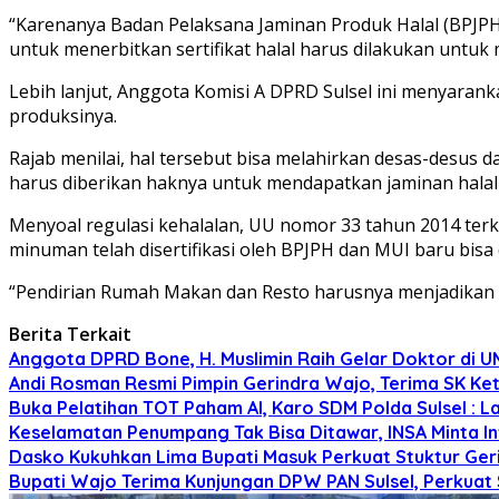
“Karenanya Badan Pelaksana Jaminan Produk Halal (BPJP
untuk menerbitkan sertifikat halal harus dilakukan untu
Lebih lanjut, Anggota Komisi A DPRD Sulsel ini menyarank
produksinya.
Rajab menilai, hal tersebut bisa melahirkan desas-desus 
harus diberikan haknya untuk mendapatkan jaminan halal 
Menyoal regulasi kehalalan, UU nomor 33 tahun 2014 terk
minuman telah disertifikasi oleh BPJPH dan MUI baru bisa
“Pendirian Rumah Makan dan Resto harusnya menjadikan se
Berita Terkait
Anggota DPRD Bone, H. Muslimin Raih Gelar Doktor di UMI,
Andi Rosman Resmi Pimpin Gerindra Wajo, Terima SK Ke
Buka Pelatihan TOT Paham AI, Karo SDM Polda Sulsel : L
Keselamatan Penumpang Tak Bisa Ditawar, INSA Minta Inv
Dasko Kukuhkan Lima Bupati Masuk Perkuat Stuktur Gerin
Bupati Wajo Terima Kunjungan DPW PAN Sulsel, Perkuat