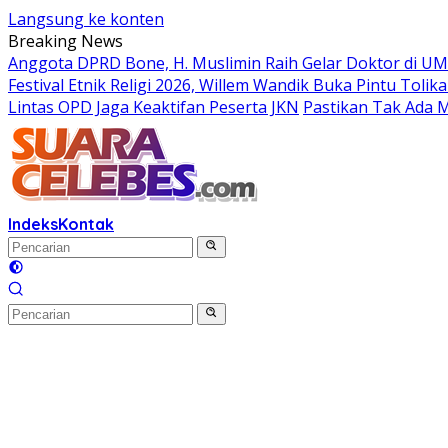
Langsung ke konten
Breaking News
Anggota DPRD Bone, H. Muslimin Raih Gelar Doktor di UMI,
Festival Etnik Religi 2026, Willem Wandik Buka Pintu To
Lintas OPD Jaga Keaktifan Peserta JKN
Pastikan Tak Ada 
Indeks
Kontak