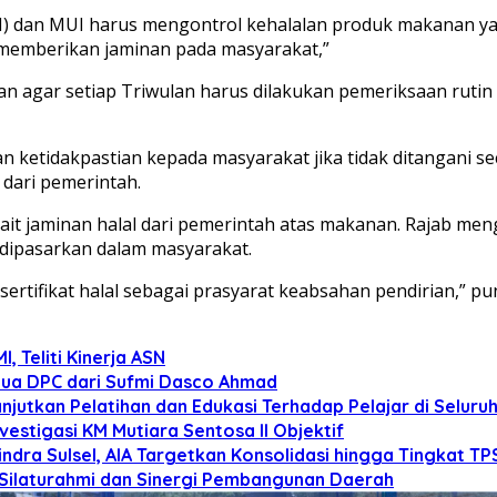
H) dan MUI harus mengontrol kehalalan produk makanan y
k memberikan jaminan pada masyarakat,”
an agar setiap Triwulan harus dilakukan pemeriksaan rutin
dan ketidakpastian kepada masyarakat jika tidak ditangani 
dari pemerintah.
ait jaminan halal dari pemerintah atas makanan. Rajab me
 dipasarkan dalam masyarakat.
rtifikat halal sebagai prasyarat keabsahan pendirian,” pu
 Teliti Kinerja ASN
tua DPC dari Sufmi Dasco Ahmad
anjutkan Pelatihan dan Edukasi Terhadap Pelajar di Selur
estigasi KM Mutiara Sentosa II Objektif
dra Sulsel, AIA Targetkan Konsolidasi hingga Tingkat TP
 Silaturahmi dan Sinergi Pembangunan Daerah