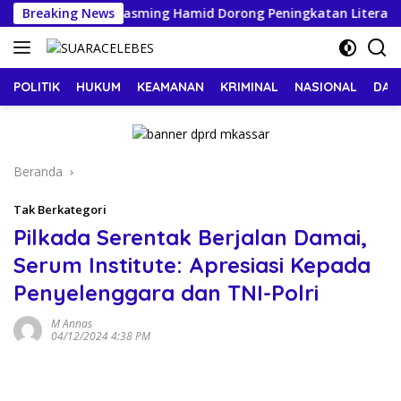
Langsung
esisir
Breaking News
Tasming Hamid Dorong Peningkatan Literasi 
ke
konten
POLITIK
HUKUM
KEAMANAN
KRIMINAL
NASIONAL
DAE
Beranda
Tak Berkategori
Pilkada Serentak Berjalan Damai,
Serum Institute: Apresiasi Kepada
Penyelenggara dan TNI-Polri
M Annas
04/12/2024 4:38 PM