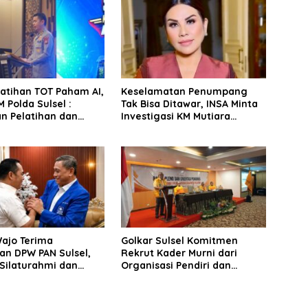
latihan TOT Paham AI,
Keselamatan Penumpang
 Polda Sulsel :
Tak Bisa Ditawar, INSA Minta
n Pelatihan dan
Investigasi KM Mutiara
Terhadap Pelajar di
Sentosa II Objektif
 Wilayah Saudara
Wajo Terima
Golkar Sulsel Komitmen
an DPW PAN Sulsel,
Rekrut Kader Murni dari
Silaturahmi dan
Organisasi Pendiri dan
 Pembangunan
Didirikan