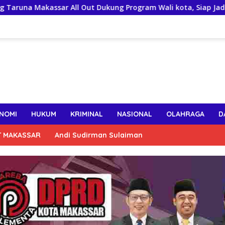
ar All Out Dukung Program Wali kota, Siap Jadi Motor Pengge
NOMI
HUKUM
KRIMINAL
NASIONAL
OLAHRAGA
D
T MAKASSAR
Andi Sudirman Sulaiman