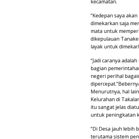
kecamatan.
“Kedepan saya aka
dimekarkan saja men
mata untuk memperm
dikepulauan Tanake
layak untuk dimekar
“Jadi caranya adalah
bagian pemerintahan
negeri perihal bag
dipercepat.”Beberny
Menurutnya, hal lai
Kelurahan di Takalar
itu sangat jelas dia
untuk peningkatan k
“Di Desa jauh lebih 
terutama sistem peng