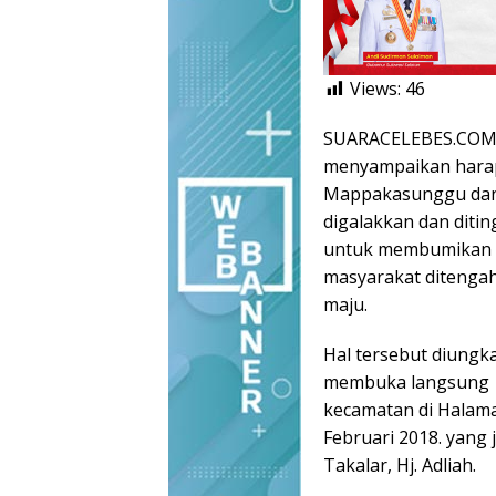
Views:
46
SUARACELEBES.COM, B
menyampaikan hara
Mappakasunggu dan 
digalakkan dan diti
untuk membumikan ni
masyarakat ditengah
maju.
Hal tersebut diungk
membuka langsung M
kecamatan di Halam
Februari 2018. yang
Takalar, Hj. Adliah.