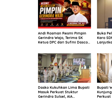
Andi Rosman Resmi Pimpin
Buka Pe
Gerindra Wajo, Terima SK
Karo SDM
Ketua DPC dari Sufmi Dasco
Lanjutka
Ahmad
Edukasi 
Seluruh
Dasko Kukuhkan Lima Bupati
Bupati 
Masuk Perkuat Stuktur
Kunjung
Gerindra Sulsel, AIA
Perkuat 
Targetkan Konsolidasi
Sinergi
hingga Tingkat TPS
Daerah