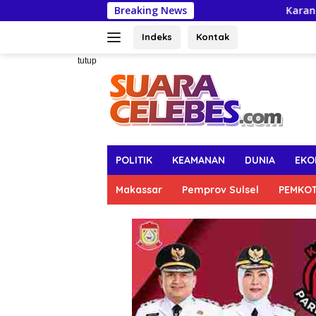
Langsung
Breaking News
Karang Taruna Makass
ke
konten
Indeks
Kontak
tutup
POLITIK
KEAMANAN
DUNIA
EKO
Makassar
Pemprov Sulsel
PEMKO