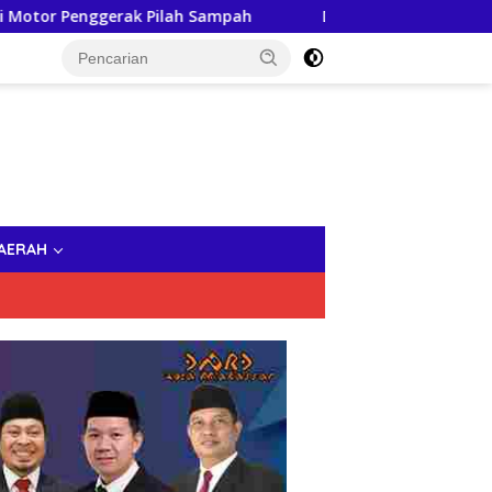
rak Pilah Sampah
DWP Makassar dan Bhayangkari Brimo
AERAH