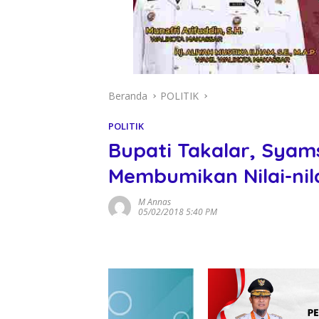
Beranda
POLITIK
POLITIK
Bupati Takalar, Syam
Membumikan Nilai-ni
M Annas
05/02/2018 5:40 PM