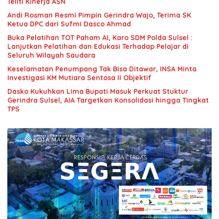
Teliti Kinerja ASN
Andi Rosman Resmi Pimpin Gerindra Wajo, Terima SK
Ketua DPC dari Sufmi Dasco Ahmad
Buka Pelatihan TOT Paham AI, Karo SDM Polda Sulsel :
Lanjutkan Pelatihan dan Edukasi Terhadap Pelajar di
Seluruh Wilayah Saudara
Keselamatan Penumpang Tak Bisa Ditawar, INSA Minta
Investigasi KM Mutiara Sentosa II Objektif
Dasko Kukuhkan Lima Bupati Masuk Perkuat Stuktur
Gerindra Sulsel, AIA Targetkan Konsolidasi hingga Tingkat
TPS