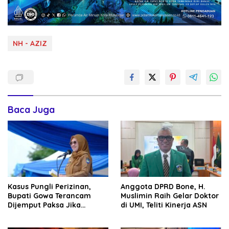
NH - AZIZ
Baca Juga
Kasus Pungli Perizinan,
Anggota DPRD Bone, H.
Bupati Gowa Terancam
Muslimin Raih Gelar Doktor
Dijemput Paksa Jika
di UMI, Teliti Kinerja ASN
Abaikan Surat Panggilan
Kedua Penyidik