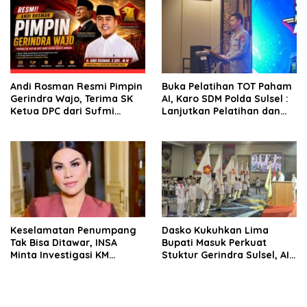
Andi Rosman Resmi Pimpin
Buka Pelatihan TOT Paham
Gerindra Wajo, Terima SK
AI, Karo SDM Polda Sulsel :
Ketua DPC dari Sufmi
Lanjutkan Pelatihan dan
Dasco Ahmad
Edukasi Terhadap Pelajar di
Seluruh Wilayah Saudara
Keselamatan Penumpang
Dasko Kukuhkan Lima
Tak Bisa Ditawar, INSA
Bupati Masuk Perkuat
Minta Investigasi KM
Stuktur Gerindra Sulsel, AIA
Mutiara Sentosa II Objektif
Targetkan Konsolidasi
hingga Tingkat TPS