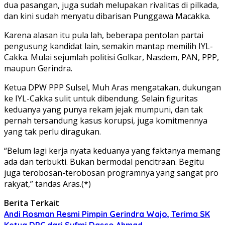
dua pasangan, juga sudah melupakan rivalitas di pilkada,
dan kini sudah menyatu dibarisan Punggawa Macakka.
Karena alasan itu pula lah, beberapa pentolan partai
pengusung kandidat lain, semakin mantap memilih IYL-
Cakka. Mulai sejumlah politisi Golkar, Nasdem, PAN, PPP,
maupun Gerindra.
Ketua DPW PPP Sulsel, Muh Aras mengatakan, dukungan
ke IYL-Cakka sulit untuk dibendung. Selain figuritas
keduanya yang punya rekam jejak mumpuni, dan tak
pernah tersandung kasus korupsi, juga komitmennya
yang tak perlu diragukan.
“Belum lagi kerja nyata keduanya yang faktanya memang
ada dan terbukti. Bukan bermodal pencitraan. Begitu
juga terobosan-terobosan programnya yang sangat pro
rakyat,” tandas Aras.(*)
Berita Terkait
Andi Rosman Resmi Pimpin Gerindra Wajo, Terima SK
Ketua DPC dari Sufmi Dasco Ahmad