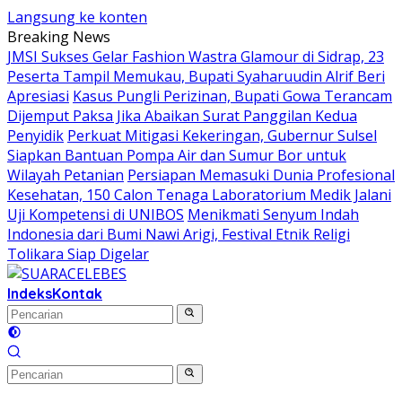
Langsung ke konten
Breaking News
JMSI Sukses Gelar Fashion Wastra Glamour di Sidrap, 23
Peserta Tampil Memukau, Bupati Syaharuudin Alrif Beri
Apresiasi
Kasus Pungli Perizinan, Bupati Gowa Terancam
Dijemput Paksa Jika Abaikan Surat Panggilan Kedua
Penyidik
Perkuat Mitigasi Kekeringan, Gubernur Sulsel
Siapkan Bantuan Pompa Air dan Sumur Bor untuk
Wilayah Petanian
Persiapan Memasuki Dunia Profesional
Kesehatan, 150 Calon Tenaga Laboratorium Medik Jalani
Uji Kompetensi di UNIBOS
Menikmati Senyum Indah
Indonesia dari Bumi Nawi Arigi, Festival Etnik Religi
Tolikara Siap Digelar
Indeks
Kontak