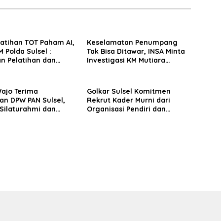
latihan TOT Paham AI,
Keselamatan Penumpang
 Polda Sulsel :
Tak Bisa Ditawar, INSA Minta
n Pelatihan dan
Investigasi KM Mutiara
Terhadap Pelajar di
Sentosa II Objektif
 Wilayah Saudara
Wajo Terima
Golkar Sulsel Komitmen
an DPW PAN Sulsel,
Rekrut Kader Murni dari
Silaturahmi dan
Organisasi Pendiri dan
 Pembangunan
Didirikan