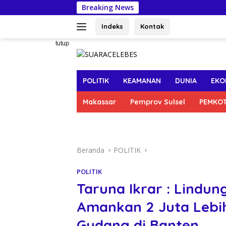
Langsung
Breaking News
Pertahank
ke
konten
Indeks
Kontak
tutup
POLITIK
KEAMANAN
DUNIA
EKO
Makassar
Pemprov Sulsel
PEMKO
Beranda
POLITIK
POLITIK
Taruna Ikrar : Lindu
Amankan 2 Juta Lebih
Gudang di Banten