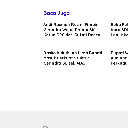
Baca Juga
Andi Rosman Resmi Pimpin
Buka Pe
Gerindra Wajo, Terima SK
Karo SDM
Ketua DPC dari Sufmi Dasco
Lanjutka
Ahmad
Edukasi 
Seluruh
Dasko Kukuhkan Lima Bupati
Bupati 
Masuk Perkuat Stuktur
Kunjung
Gerindra Sulsel, AIA
Perkuat 
Targetkan Konsolidasi
Sinergi
hingga Tingkat TPS
Daerah