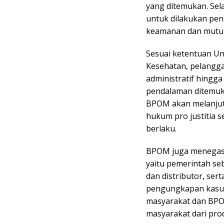
yang ditemukan. Sel
untuk dilakukan pe
keamanan dan mutu 
Sesuai ketentuan U
Kesehatan, pelangga
administratif hingg
pendalaman ditemuka
BPOM akan melanju
hukum pro justitia 
berlaku.
BPOM juga menegaska
yaitu pemerintah se
dan distributor, se
pengungkapan kasus 
masyarakat dan BPO
masyarakat dari pro