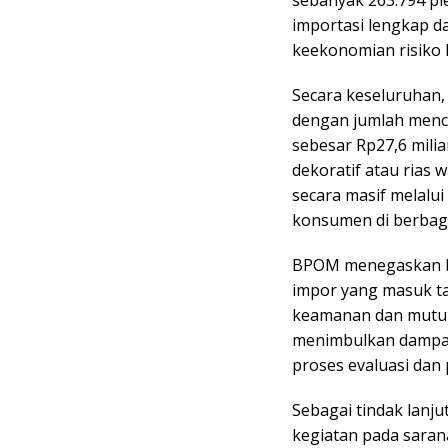
importasi lengkap da
keekonomian risiko 
Secara keseluruhan
dengan jumlah menca
sebesar Rp27,6 mili
dekoratif atau rias 
secara masif melalu
konsumen di berbaga
BPOM menegaskan ba
impor yang masuk ta
keamanan dan mutun
menimbulkan dampak
proses evaluasi da
Sebagai tindak lanj
kegiatan pada sara