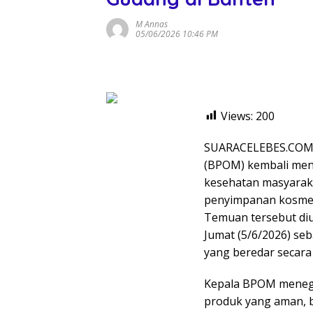
M Annas
05/06/2026 10:46 PM
Views:
200
SUARACELEBES.COM,
(BPOM) kembali men
kesehatan masyarak
penyimpanan kosmeti
Temuan tersebut diu
Jumat (5/6/2026) seb
yang beredar secara 
Kepala BPOM meneg
produk yang aman, b