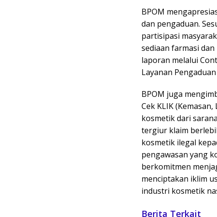
BPOM mengapresiasi
dan pengaduan. Ses
partisipasi masyar
sediaan farmasi da
laporan melalui Co
Layanan Pengaduan 
BPOM juga mengimba
Cek KLIK (Kemasan, L
kosmetik dari sarana
tergiur klaim berle
kosmetik ilegal ke
pengawasan yang ko
berkomitmen menjag
menciptakan iklim us
industri kosmetik na
Berita Terkait