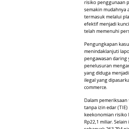
risiko penggunaan p
semakin mudahnya a
termasuk melalui pl
efektif menjadi kun
telah memenuhi per
Pengungkapan kasus 
menindaklanjuti lap
pengawasan daring y
penelusuran mengar
yang diduga menjadi
ilegal yang dipasark
commerce.
Dalam pemeriksaan 
tanpa izin edar (TIE
keekonomian risiko 
Rp22,1 miliar. Selai
sebanyak 263.794 p