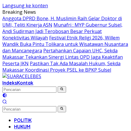
Langsung ke konten
Breaking News
Anggota DPRD Bone, H. Muslimin Raih Gelar Doktor di
UMI, Teliti Kinerja ASN
Munafri : MYP Gubernur Sulsel,
Andi Sudirman Jadi Terobosan Besar Perkuat
Konektivitas Wilayah
Festival Etnik Religi 2026, Willem
Wandik Buka Pintu Tolikara untuk Wisatawan Nusantara
dan Mancanegara
Pertahankan Capaian UHC, Sekda
Makassar Tekankan Sinergi Lintas OPD Jaga Keaktifan
Peserta JKN
Pastikan Tak Ada Masalah Hukum, Sekda
Makassar Koordinasi Proyek PSEL ke BPKP Sulsel
Indeks
Kontak
POLITIK
HUKUM