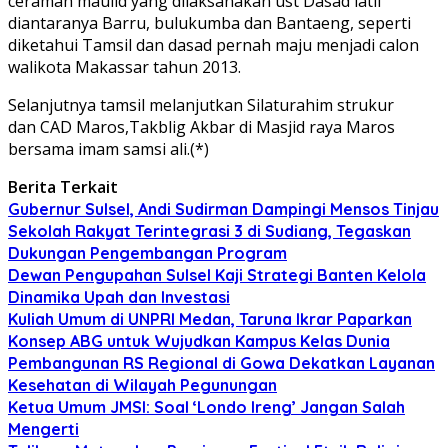
ceramah maulid yang dilaksanakan ust Dasad latif
diantaranya Barru, bulukumba dan Bantaeng, seperti
diketahui Tamsil dan dasad pernah maju menjadi calon
walikota Makassar tahun 2013.
Selanjutnya tamsil melanjutkan Silaturahim strukur
dan CAD Maros,Takblig Akbar di Masjid raya Maros
bersama imam samsi ali.(*)
Berita Terkait
Gubernur Sulsel, Andi Sudirman Dampingi Mensos Tinjau
Sekolah Rakyat Terintegrasi 3 di Sudiang, Tegaskan
Dukungan Pengembangan Program
Dewan Pengupahan Sulsel Kaji Strategi Banten Kelola
Dinamika Upah dan Investasi
Kuliah Umum di UNPRI Medan, Taruna Ikrar Paparkan
Konsep ABG untuk Wujudkan Kampus Kelas Dunia
Pembangunan RS Regional di Gowa Dekatkan Layanan
Kesehatan di Wilayah Pegunungan
Ketua Umum JMSI: Soal ‘Londo Ireng’ Jangan Salah
Mengerti