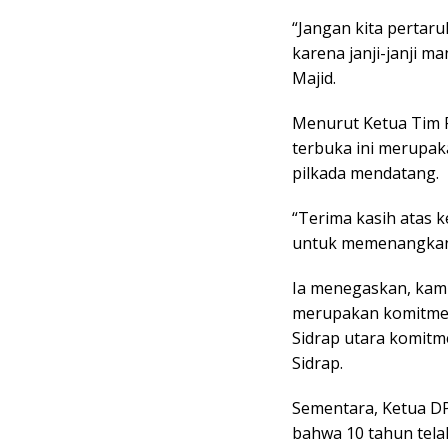
“Jangan kita pertaru
karena janji-janji m
Majid.
Menurut Ketua Tim 
terbuka ini merup
pilkada mendatang.
“Terima kasih atas k
untuk memenangkan
Ia menegaskan, kamp
merupakan komitme
Sidrap utara komit
Sidrap.
Sementara, Ketua D
bahwa 10 tahun tel