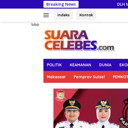
Langsung
Breaking News
DLH Makassar Aja
ke
konten
Indeks
Kontak
tutup
POLITIK
KEAMANAN
DUNIA
EKO
Makassar
Pemprov Sulsel
PEMKO