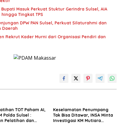
ektif
upati Masuk Perkuat Stuktur Gerindra Sulsel, AIA
i hingga Tingkat TPS
unjungan DPW PAN Sulsel, Perkuat Silaturahmi dan
n Daerah
n Rekrut Kader Murni dari Organisasi Pendiri dan
latihan TOT Paham AI,
Keselamatan Penumpang
 Polda Sulsel :
Tak Bisa Ditawar, INSA Minta
n Pelatihan dan
Investigasi KM Mutiara
Terhadap Pelajar di
Sentosa II Objektif
 Wilayah Saudara