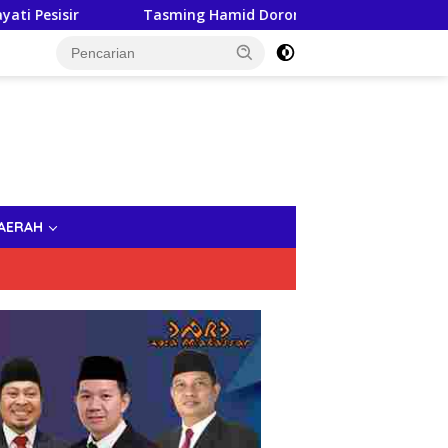
Tasming Hamid Dorong Peningkatan Literasi Keuang
AERAH