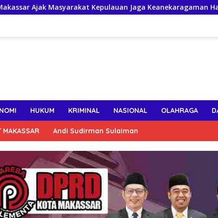
k Masyarakat Kepulauan Jaga Keanekaragaman Hayati Pesisir
NOMI
HUKUM
KRIMINAL
NASIONAL
OLAHRAGA
D
T MAKASSAR
Andi Sudirman Sulaiman