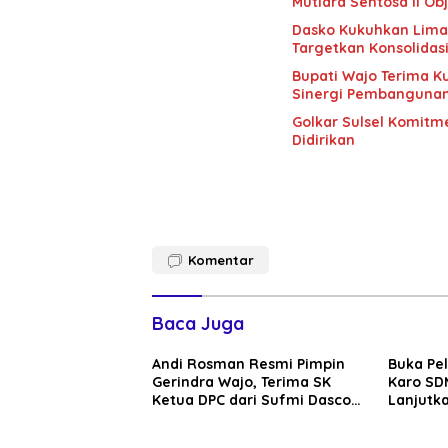
Mutiara Sentosa II Obj
Dasko Kukuhkan Lima B
Targetkan Konsolidas
Bupati Wajo Terima K
Sinergi Pembanguna
Golkar Sulsel Komitme
Didirikan
Komentar
Baca Juga
Andi Rosman Resmi Pimpin
Buka Pe
Gerindra Wajo, Terima SK
Karo SDM
Ketua DPC dari Sufmi Dasco
Lanjutka
Ahmad
Edukasi 
Seluruh