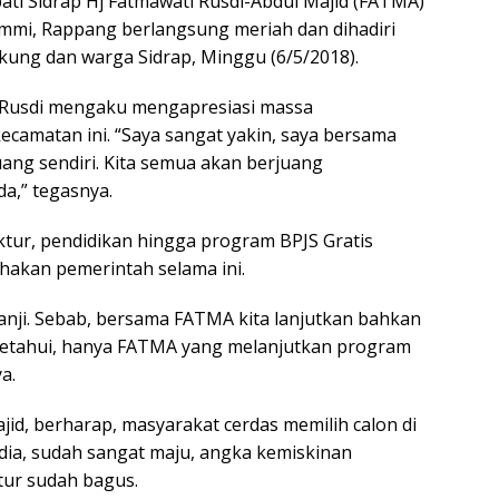
ati Sidrap Hj Fatmawati Rusdi-Abdul Majid (FATMA)
mmi, Rappang berlangsung meriah dan dihadiri
ung dan warga Sidrap, Minggu (6/5/2018).
 Rusdi mengaku mengapresiasi massa
ecamatan ini. “Saya sangat yakin, saya bersama
uang sendiri. Kita semua akan berjuang
a,” tegasnya.
ktur, pendidikan hingga program BPJS Gratis
ihakan pemerintah selama ini.
janji. Sebab, bersama FATMA kita lanjutkan bahkan
iketahui, hanya FATMA yang melanjutkan program
a.
id, berharap, masyarakat cerdas memilih calon di
a dia, sudah sangat maju, angka kemiskinan
tur sudah bagus.