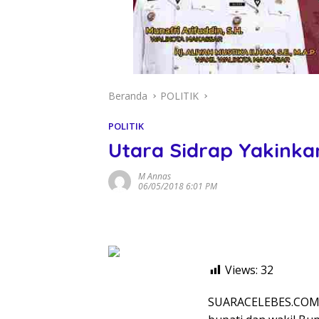
Beranda
POLITIK
POLITIK
Utara Sidrap Yakink
M Annas
06/05/2018 6:01 PM
Views:
32
SUARACELEBES.COM,