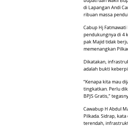
bupati dan wakil Bup
di Lapangan Andi Ca
ribuan massa penduk
Cabup Hj Fatmawati
pendukungnya di 4 k
pak Majid tidak berj
memenangkan Pilkad
Dikatakan, infrastru
adalah bukti keberp
“Kenapa kita mau di
tingkatkan. Perlu d
BPJS Gratis,” tegasny
Cawabup H Abdul Maj
Pilkada. Sidrap, kat
terendah, infrastruk