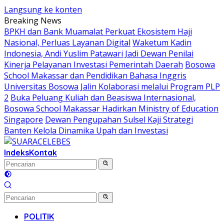
Langsung ke konten
Breaking News
BPKH dan Bank Muamalat Perkuat Ekosistem Haji
Nasional, Perluas Layanan Digital
Waketum Kadin
Indonesia, Andi Yuslim Patawari Jadi Dewan Penilai
Kinerja Pelayanan Investasi Pemerintah Daerah
Bosowa
School Makassar dan Pendidikan Bahasa Inggris
Universitas Bosowa Jalin Kolaborasi melalui Program PLP
2
Buka Peluang Kuliah dan Beasiswa Internasional,
Bosowa School Makassar Hadirkan Ministry of Education
Singapore
Dewan Pengupahan Sulsel Kaji Strategi
Banten Kelola Dinamika Upah dan Investasi
Indeks
Kontak
POLITIK