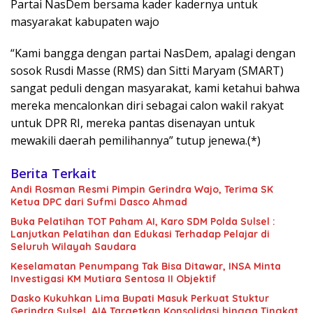
Partai NasDem bersama kader kadernya untuk
masyarakat kabupaten wajo
“Kami bangga dengan partai NasDem, apalagi dengan
sosok Rusdi Masse (RMS) dan Sitti Maryam (SMART)
sangat peduli dengan masyarakat, kami ketahui bahwa
mereka mencalonkan diri sebagai calon wakil rakyat
untuk DPR RI, mereka pantas disenayan untuk
mewakili daerah pemilihannya” tutup jenewa.(*)
Berita Terkait
Andi Rosman Resmi Pimpin Gerindra Wajo, Terima SK
Ketua DPC dari Sufmi Dasco Ahmad
Buka Pelatihan TOT Paham AI, Karo SDM Polda Sulsel :
Lanjutkan Pelatihan dan Edukasi Terhadap Pelajar di
Seluruh Wilayah Saudara
Keselamatan Penumpang Tak Bisa Ditawar, INSA Minta
Investigasi KM Mutiara Sentosa II Objektif
Dasko Kukuhkan Lima Bupati Masuk Perkuat Stuktur
Gerindra Sulsel, AIA Targetkan Konsolidasi hingga Tingkat