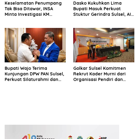
Keselamatan Penumpang
Dasko Kukuhkan Lima
Tak Bisa Ditawar, INSA
Bupati Masuk Perkuat
Minta Investigasi KM
Stuktur Gerindra Sulsel, AIA
Mutiara Sentosa II Objektif
Targetkan Konsolidasi
hingga Tingkat TPS
Bupati Wajo Terima
Golkar Sulsel Komitmen
Kunjungan DPW PAN Sulsel,
Rekrut Kader Murni dari
Perkuat Silaturahmi dan
Organisasi Pendiri dan
Sinergi Pembangunan
Didirikan
Daerah