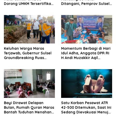
Dorong UMKM Tersertifikasi
Ditangani, Pemprov Sulsel
Halal Sebelum 17 Oktober
Bangun Jalan Poros
Mendatang
Pammenjeng
Keluhan Warga Maros
Momentum Berbagi di Hari
Terjawab, Gubernur Sulsel
Idul Adha, Anggota DPR RI
Groundbreaking Ruas
H Andi Muzakkir Aqil
Jalan Moncongloe
Berkurban 1 Ekor Sapi di
Kabupaten Maros
Bayi Dirawat Delapan
Satu Korban Pesawat ATR
Bulan, Rumah Quran Maros
42-500 Ditemukan, Saat Ini
Bantah Tuduhan Menahan
Sedang Dievakuasi Menuju