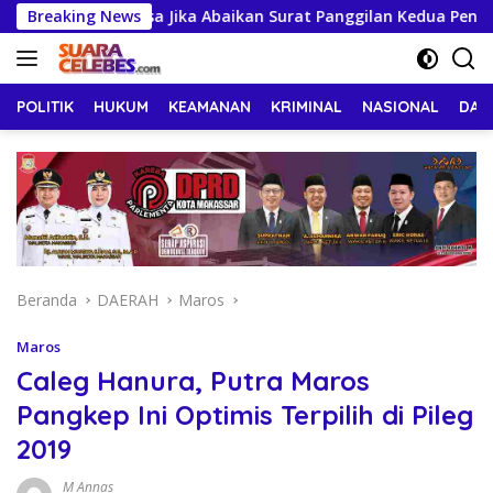
Langsung
emput Paksa Jika Abaikan Surat Panggilan Kedua Penyidik
Breaking News
ke
konten
POLITIK
HUKUM
KEAMANAN
KRIMINAL
NASIONAL
DAE
Beranda
DAERAH
Maros
Maros
Caleg Hanura, Putra Maros
Pangkep Ini Optimis Terpilih di Pileg
2019
M Annas