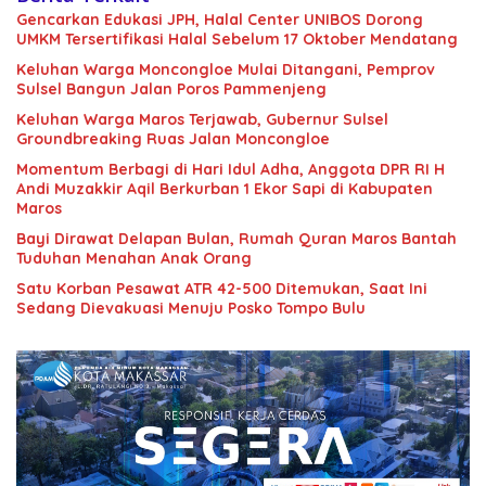
Gencarkan Edukasi JPH, Halal Center UNIBOS Dorong
UMKM Tersertifikasi Halal Sebelum 17 Oktober Mendatang
Keluhan Warga Moncongloe Mulai Ditangani, Pemprov
Sulsel Bangun Jalan Poros Pammenjeng
Keluhan Warga Maros Terjawab, Gubernur Sulsel
Groundbreaking Ruas Jalan Moncongloe
Momentum Berbagi di Hari Idul Adha, Anggota DPR RI H
Andi Muzakkir Aqil Berkurban 1 Ekor Sapi di Kabupaten
Maros
Bayi Dirawat Delapan Bulan, Rumah Quran Maros Bantah
Tuduhan Menahan Anak Orang
Satu Korban Pesawat ATR 42-500 Ditemukan, Saat Ini
Sedang Dievakuasi Menuju Posko Tompo Bulu