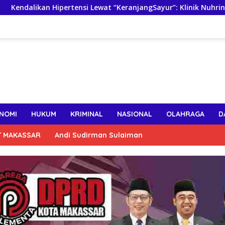
rtensi Lewat “KeranjangSayur”: Klinik Nuhrintama Luncurkan Gr
NOMI
HUKUM
KRIMINAL
NASIONAL
OLAHRAGA
D
T MAKASSAR
Andi Sudirman Sulaiman