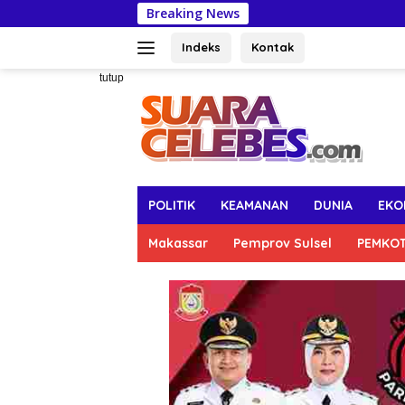
Langsung
Breaking News
Kendalikan Hipe
ke
konten
Indeks
Kontak
tutup
POLITIK
KEAMANAN
DUNIA
EKO
Makassar
Pemprov Sulsel
PEMKO