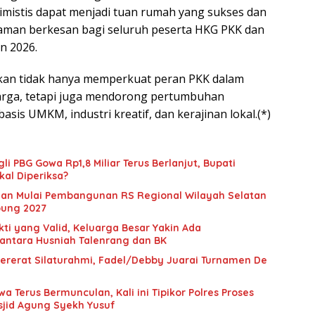
timistis dapat menjadi tuan rumah yang sukses dan
man berkesan bagi seluruh peserta HKG PKK dan
n 2026.
pkan tidak hanya memperkuat peran PKK dalam
rga, tetapi juga mendorong pertumbuhan
sis UMKM, industri kreatif, dan kerajinan lokal.(*)
li PBG Gowa Rp1,8 Miliar Terus Berlanjut, Bupati
kal Diperiksa?
man Mulai Pembangunan RS Regional Wilayah Selatan
pung 2027
ti yang Valid, Keluarga Besar Yakin Ada
antara Husniah Talenrang dan BK
ererat Silaturahmi, Fadel/Debby Juarai Turnamen De
a Terus Bermunculan, Kali ini Tipikor Polres Proses
asjid Agung Syekh Yusuf