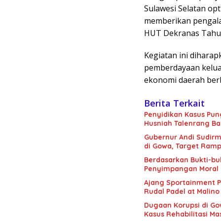
Sulawesi Selatan op
memberikan pengala
HUT Dekranas Tahu
Kegiatan ini dihara
pemberdayaan kelua
ekonomi daerah berba
Berita Terkait
Penyidikan Kasus Pung
Husniah Talenrang Ba
Gubernur Andi Sudir
di Gowa, Target Ram
Berdasarkan Bukti-buk
Penyimpangan Moral 
Ajang Sportainment P
Rudal Padel at Malino
Dugaan Korupsi di Gow
Kasus Rehabilitasi M