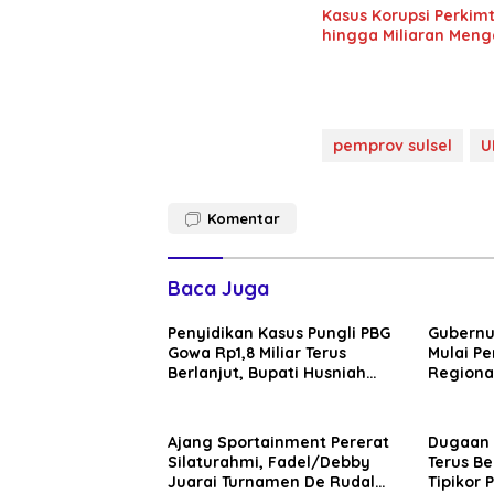
Kasus Korupsi Perkim
hingga Miliaran Meng
pemprov sulsel
U
Komentar
Baca Juga
Penyidikan Kasus Pungli PBG
Gubernu
Gowa Rp1,8 Miliar Terus
Mulai P
Berlanjut, Bupati Husniah
Regional
Talenrang Bakal Diperiksa?
Gowa, T
Ajang Sportainment Pererat
Dugaan 
Silaturahmi, Fadel/Debby
Terus Be
Juarai Turnamen De Rudal
Tipikor 