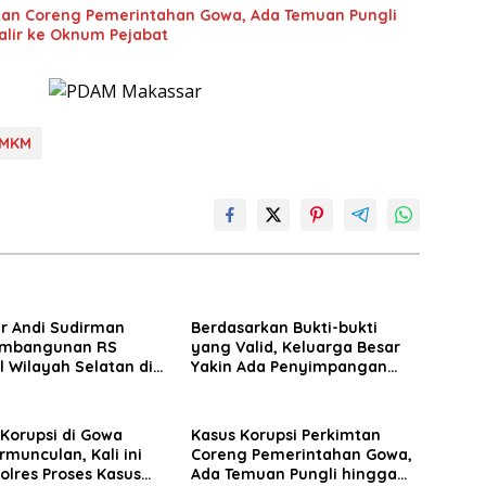
tan Coreng Pemerintahan Gowa, Ada Temuan Pungli
alir ke Oknum Pejabat
MKM
r Andi Sudirman
Berdasarkan Bukti-bukti
embangunan RS
yang Valid, Keluarga Besar
 Wilayah Selatan di
Yakin Ada Penyimpangan
arget Rampung 2027
Moral antara Husniah
Talenrang dan BK
Korupsi di Gowa
Kasus Korupsi Perkimtan
rmunculan, Kali ini
Coreng Pemerintahan Gowa,
Polres Proses Kasus
Ada Temuan Pungli hingga