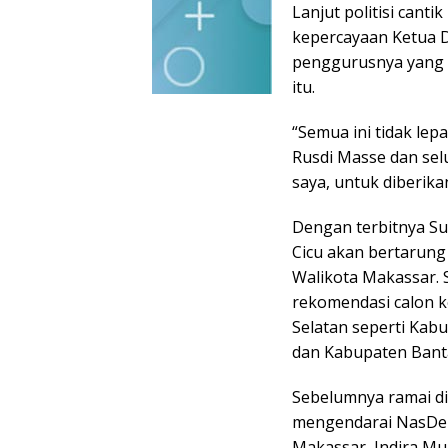
Lanjut politisi cant
kepercayaan Ketua D
penggurusnya yang
itu.
“Semua ini tidak le
Rusdi Masse dan se
saya, untuk diberika
Dengan terbitnya Su
Cicu akan bertarun
Walikota Makassar.
rekomendasi calon k
Selatan seperti Kabu
dan Kabupaten Bant
Sebelumnya ramai d
mengendarai NasDe
Makassar, Indira M