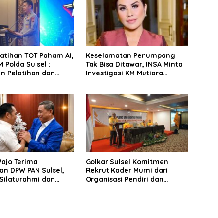
latihan TOT Paham AI,
Keselamatan Penumpang
 Polda Sulsel :
Tak Bisa Ditawar, INSA Minta
n Pelatihan dan
Investigasi KM Mutiara
Terhadap Pelajar di
Sentosa II Objektif
 Wilayah Saudara
Wajo Terima
Golkar Sulsel Komitmen
an DPW PAN Sulsel,
Rekrut Kader Murni dari
Silaturahmi dan
Organisasi Pendiri dan
 Pembangunan
Didirikan