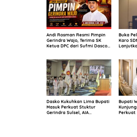
Andi Rosman Resmi Pimpin
Buka Pe
Gerindra Wajo, Terima SK
Karo SDM
Ketua DPC dari Sufmi Dasco
Lanjutka
Ahmad
Edukasi 
Seluruh
Dasko Kukuhkan Lima Bupati
Bupati 
Masuk Perkuat Stuktur
Kunjung
Gerindra Sulsel, AIA
Perkuat 
Targetkan Konsolidasi
Sinergi
hingga Tingkat TPS
Daerah