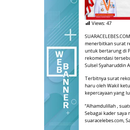
Views:
47
SUARACELEBES.COM,
menerbitkan surat r
untuk bertarung di 
rekomendasi terseb
Sulsel Syaharuddin Al
Terbitnya surat rek
haru oleh Wakil ket
kepercayaan yang lu
“Alhamdulillah , sua
Sebagai kader saya m
suaracelebes.com, Sa