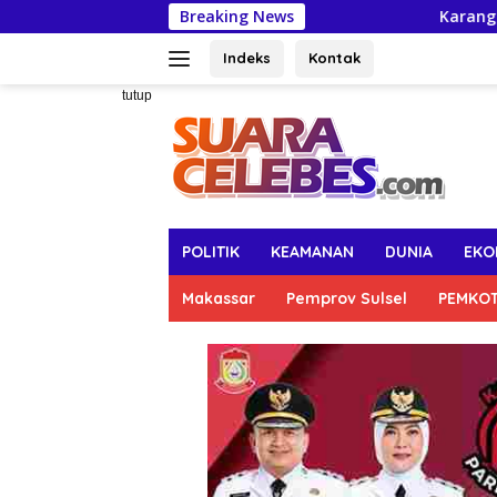
Langsung
Breaking News
Karang Taruna Makassar A
ke
konten
Indeks
Kontak
tutup
POLITIK
KEAMANAN
DUNIA
EKO
Makassar
Pemprov Sulsel
PEMKO