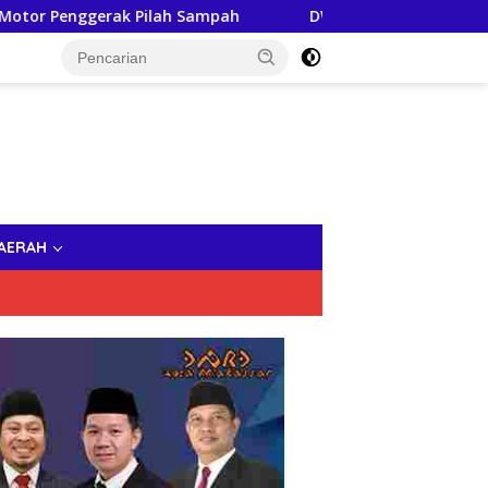
Pilah Sampah
DWP Makassar dan Bhayangkari Brimob Be
AERAH