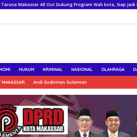
ll Out Dukung Program Wali kota, Siap Jadi Motor Penggerak 
NOMI
HUKUM
KRIMINAL
NASIONAL
OLAHRAGA
D
T MAKASSAR
Andi Sudirman Sulaiman