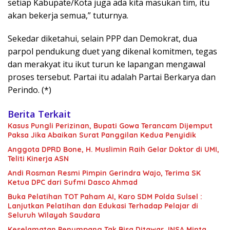
setiap Kabupate/Kota juga ada kita masukan tim, itu
akan bekerja semua,” tuturnya.
Sekedar diketahui, selain PPP dan Demokrat, dua
parpol pendukung duet yang dikenal komitmen, tegas
dan merakyat itu ikut turun ke lapangan mengawal
proses tersebut. Partai itu adalah Partai Berkarya dan
Perindo. (*)
Berita Terkait
Kasus Pungli Perizinan, Bupati Gowa Terancam Dijemput
Paksa Jika Abaikan Surat Panggilan Kedua Penyidik
Anggota DPRD Bone, H. Muslimin Raih Gelar Doktor di UMI,
Teliti Kinerja ASN
Andi Rosman Resmi Pimpin Gerindra Wajo, Terima SK
Ketua DPC dari Sufmi Dasco Ahmad
Buka Pelatihan TOT Paham AI, Karo SDM Polda Sulsel :
Lanjutkan Pelatihan dan Edukasi Terhadap Pelajar di
Seluruh Wilayah Saudara
Keselamatan Penumpang Tak Bisa Ditawar, INSA Minta