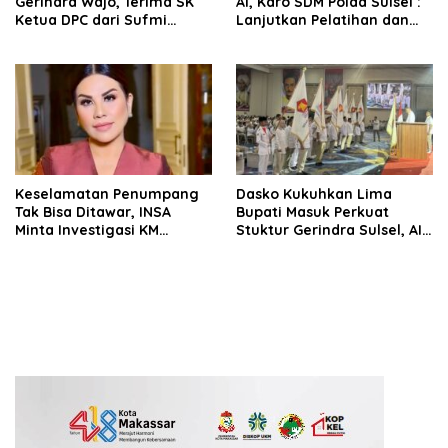
Gerindra Wajo, Terima SK
AI, Karo SDM Polda Sulsel :
Ketua DPC dari Sufmi
Lanjutkan Pelatihan dan
Dasco Ahmad
Edukasi Terhadap Pelajar di
Seluruh Wilayah Saudara
Keselamatan Penumpang
Dasko Kukuhkan Lima
Tak Bisa Ditawar, INSA
Bupati Masuk Perkuat
Minta Investigasi KM
Stuktur Gerindra Sulsel, AIA
Mutiara Sentosa II Objektif
Targetkan Konsolidasi
hingga Tingkat TPS