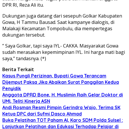
DPR RI, Reza Ali itu.
Dukungan juga datang dari sesepuh Golkar Kabupaten
Gowa, H Tammu Bausad. Saat kampanye dialogis, di
Malakaji Kecamatan Tompobulu, dia mempertegas
dukungan tersebut.
” Saya Golkar, tapi saya IYL- CAKKA. Masyarakat Gowa
sudah merasakan kepemimpinan IYL. Ini harga mati bagi
saya,” tandasnya. (*)
Berita Terkait
Kasus Pungli Perizinan, Bupati Gowa Terancam
Dijemput Paksa Jika Abaikan Surat Panggilan Kedua
Penyidik
Anggota DPRD Bone, H. Muslimin Raih Gelar Doktor di
UMI, Teliti Kinerja ASN
Andi Rosman Resmi Pimpin Gerindra Wajo, Terima SK
Ketua DPC dari Sufmi Dasco Ahmad
Buka Pelatihan TOT Paham AI, Karo SDM Polda Sulsel :
Lanjutkan Pelatihan dan Edukasi Terhadap Pelajar di