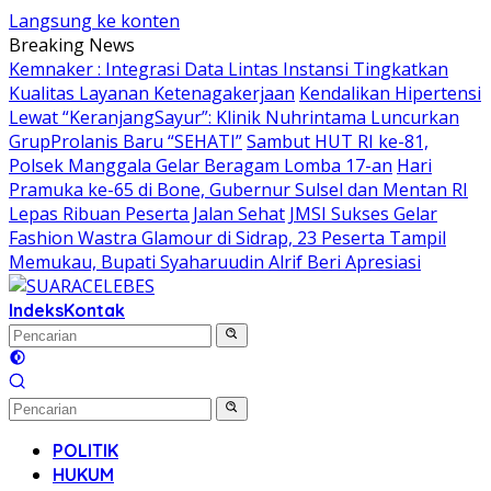
Langsung ke konten
Breaking News
Kemnaker : Integrasi Data Lintas Instansi Tingkatkan
Kualitas Layanan Ketenagakerjaan
Kendalikan Hipertensi
Lewat “KeranjangSayur”: Klinik Nuhrintama Luncurkan
GrupProlanis Baru “SEHATI”
Sambut HUT RI ke-81,
Polsek Manggala Gelar Beragam Lomba 17-an
Hari
Pramuka ke-65 di Bone, Gubernur Sulsel dan Mentan RI
Lepas Ribuan Peserta Jalan Sehat
JMSI Sukses Gelar
Fashion Wastra Glamour di Sidrap, 23 Peserta Tampil
Memukau, Bupati Syaharuudin Alrif Beri Apresiasi
Indeks
Kontak
POLITIK
HUKUM