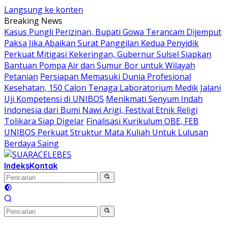
Langsung ke konten
Breaking News
Kasus Pungli Perizinan, Bupati Gowa Terancam Dijemput
Paksa Jika Abaikan Surat Panggilan Kedua Penyidik
Perkuat Mitigasi Kekeringan, Gubernur Sulsel Siapkan
Bantuan Pompa Air dan Sumur Bor untuk Wilayah
Petanian
Persiapan Memasuki Dunia Profesional
Kesehatan, 150 Calon Tenaga Laboratorium Medik Jalani
Uji Kompetensi di UNIBOS
Menikmati Senyum Indah
Indonesia dari Bumi Nawi Arigi, Festival Etnik Religi
Tolikara Siap Digelar
Finalisasi Kurikulum OBE, FEB
UNIBOS Perkuat Struktur Mata Kuliah Untuk Lulusan
Berdaya Saing
Indeks
Kontak